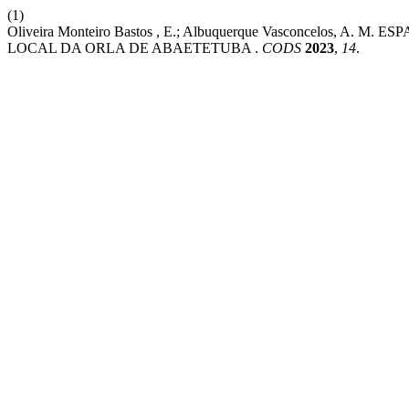
(1)
Oliveira Monteiro Bastos , E.; Albuquerque Vasconce
LOCAL DA ORLA DE ABAETETUBA .
CODS
2023
,
14
.