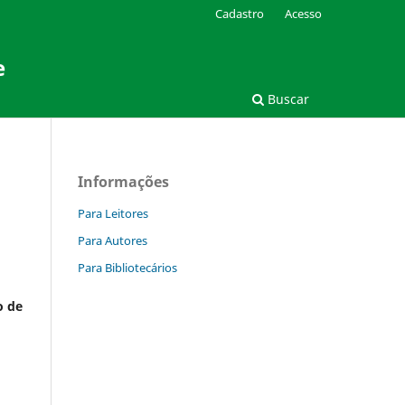
Cadastro
Acesso
e
Buscar
Informações
Para Leitores
Para Autores
Para Bibliotecários
o de