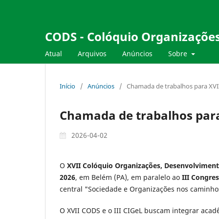
CODS - Colóquio Organizações
Atual
Arquivos
Anúncios
Sobre
Início
/
Anúncios
/
Chamada de trabalhos para XVII
Chamada de trabalhos para 
2026-04-02
O
XVII Colóquio Organizações, Desenvolvimen
2026
, em Belém (PA), em paralelo ao
III Congre
central "Sociedade e Organizações nos caminho
O XVII CODS e o III CIGeL buscam integrar acadê