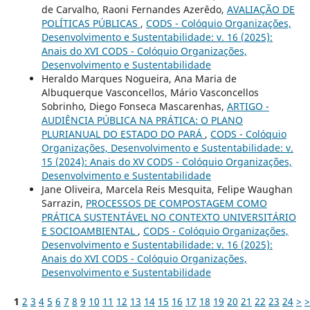
de Carvalho, Raoni Fernandes Azerêdo,
AVALIAÇÃO DE
POLÍTICAS PÚBLICAS
,
CODS - Colóquio Organizações,
Desenvolvimento e Sustentabilidade: v. 16 (2025):
Anais do XVI CODS - Colóquio Organizações,
Desenvolvimento e Sustentabilidade
Heraldo Marques Nogueira, Ana Maria de
Albuquerque Vasconcellos, Mário Vasconcellos
Sobrinho, Diego Fonseca Mascarenhas,
ARTIGO -
AUDIÊNCIA PÚBLICA NA PRÁTICA: O PLANO
PLURIANUAL DO ESTADO DO PARÁ
,
CODS - Colóquio
Organizações, Desenvolvimento e Sustentabilidade: v.
15 (2024): Anais do XV CODS - Colóquio Organizações,
Desenvolvimento e Sustentabilidade
Jane Oliveira, Marcela Reis Mesquita, Felipe Waughan
Sarrazin,
PROCESSOS DE COMPOSTAGEM COMO
PRÁTICA SUSTENTÁVEL NO CONTEXTO UNIVERSITÁRIO
E SOCIOAMBIENTAL
,
CODS - Colóquio Organizações,
Desenvolvimento e Sustentabilidade: v. 16 (2025):
Anais do XVI CODS - Colóquio Organizações,
Desenvolvimento e Sustentabilidade
1
2
3
4
5
6
7
8
9
10
11
12
13
14
15
16
17
18
19
20
21
22
23
24
>
>