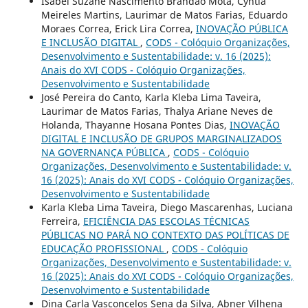
Isabel Suzane Nascimento Brandão Mota, Cyntia
Meireles Martins, Laurimar de Matos Farias, Eduardo
Moraes Correa, Erick Lira Correa,
INOVAÇÃO PÚBLICA
E INCLUSÃO DIGITAL
,
CODS - Colóquio Organizações,
Desenvolvimento e Sustentabilidade: v. 16 (2025):
Anais do XVI CODS - Colóquio Organizações,
Desenvolvimento e Sustentabilidade
José Pereira do Canto, Karla Kleba Lima Taveira,
Laurimar de Matos Farias, Thalya Ariane Neves de
Holanda, Thayanne Hosana Pontes Dias,
INOVAÇÃO
DIGITAL E INCLUSÃO DE GRUPOS MARGINALIZADOS
NA GOVERNANÇA PÚBLICA
,
CODS - Colóquio
Organizações, Desenvolvimento e Sustentabilidade: v.
16 (2025): Anais do XVI CODS - Colóquio Organizações,
Desenvolvimento e Sustentabilidade
Karla Kleba Lima Taveira, Diego Mascarenhas, Luciana
Ferreira,
EFICIÊNCIA DAS ESCOLAS TÉCNICAS
PÚBLICAS NO PARÁ NO CONTEXTO DAS POLÍTICAS DE
EDUCAÇÃO PROFISSIONAL
,
CODS - Colóquio
Organizações, Desenvolvimento e Sustentabilidade: v.
16 (2025): Anais do XVI CODS - Colóquio Organizações,
Desenvolvimento e Sustentabilidade
Dina Carla Vasconcelos Sena da Silva, Abner Vilhena