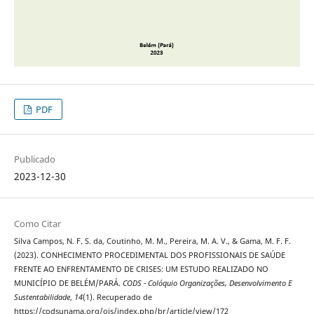
PDF
Publicado
2023-12-30
Como Citar
Silva Campos, N. F. S. da, Coutinho, M. M., Pereira, M. A. V., & Gama, M. F. F.
(2023). CONHECIMENTO PROCEDIMENTAL DOS PROFISSIONAIS DE SAÚDE
FRENTE AO ENFRENTAMENTO DE CRISES: UM ESTUDO REALIZADO NO
MUNICÍPIO DE BELÉM/PARÁ.
CODS - Colóquio Organizações, Desenvolvimento E
Sustentabilidade
,
14
(1). Recuperado de
https://codsunama.org/ojs/index.php/br/article/view/172