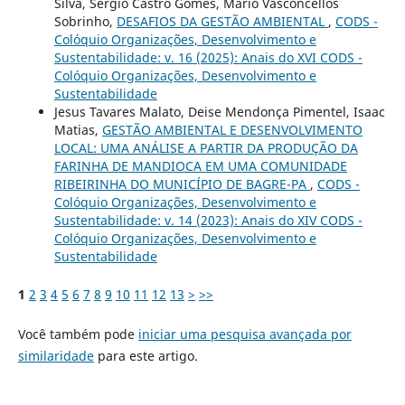
Silva, Sérgio Castro Gomes, Mário Vasconcellos
Sobrinho,
DESAFIOS DA GESTÃO AMBIENTAL
,
CODS -
Colóquio Organizações, Desenvolvimento e
Sustentabilidade: v. 16 (2025): Anais do XVI CODS -
Colóquio Organizações, Desenvolvimento e
Sustentabilidade
Jesus Tavares Malato, Deise Mendonça Pimentel, Isaac
Matias,
GESTÃO AMBIENTAL E DESENVOLVIMENTO
LOCAL: UMA ANÁLISE A PARTIR DA PRODUÇÃO DA
FARINHA DE MANDIOCA EM UMA COMUNIDADE
RIBEIRINHA DO MUNICÍPIO DE BAGRE-PA
,
CODS -
Colóquio Organizações, Desenvolvimento e
Sustentabilidade: v. 14 (2023): Anais do XIV CODS -
Colóquio Organizações, Desenvolvimento e
Sustentabilidade
1
2
3
4
5
6
7
8
9
10
11
12
13
>
>>
Você também pode
iniciar uma pesquisa avançada por
similaridade
para este artigo.