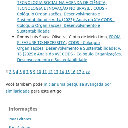
TECNOLOGIA SOCIAL NA AGENDA DE CIÊNCIA,
TECNOLOGIA E INOVAÇÃO NO BRASIL
,
CODS -
Colóquio Organizações, Desenvolvimento e
Sustentabilidade: v. 14 (2023): Anais do XIV CODS -
Colóquio Organizações, Desenvolvimento e
Sustentabilidade
Ronny Luis Sousa Oliveira, Cintia de Melo Lima,
FROM
PLEASURE TO NECESSITY
,
CODS - Colóquio
Organizações, Desenvolvimento e Sustentabilidade: v.
16 (2025): Anais do XVI CODS - Colóquio Organizações,
Desenvolvimento e Sustentabilidade
1
2
3
4
5
6
7
8
9
10
11
12
13
14
15
16
17
>
>>
Você também pode
iniciar uma pesquisa avançada por
similaridade
para este artigo.
Informações
Para Leitores
Para Autores