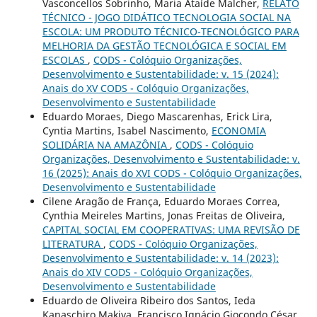
Vasconcellos Sobrinho, Maria Ataíde Malcher,
RELATO
TÉCNICO - JOGO DIDÁTICO TECNOLOGIA SOCIAL NA
ESCOLA: UM PRODUTO TÉCNICO-TECNOLÓGICO PARA
MELHORIA DA GESTÃO TECNOLÓGICA E SOCIAL EM
ESCOLAS
,
CODS - Colóquio Organizações,
Desenvolvimento e Sustentabilidade: v. 15 (2024):
Anais do XV CODS - Colóquio Organizações,
Desenvolvimento e Sustentabilidade
Eduardo Moraes, Diego Mascarenhas, Erick Lira,
Cyntia Martins, Isabel Nascimento,
ECONOMIA
SOLIDÁRIA NA AMAZÔNIA
,
CODS - Colóquio
Organizações, Desenvolvimento e Sustentabilidade: v.
16 (2025): Anais do XVI CODS - Colóquio Organizações,
Desenvolvimento e Sustentabilidade
Cilene Aragão de França, Eduardo Moraes Correa,
Cynthia Meireles Martins, Jonas Freitas de Oliveira,
CAPITAL SOCIAL EM COOPERATIVAS: UMA REVISÃO DE
LITERATURA
,
CODS - Colóquio Organizações,
Desenvolvimento e Sustentabilidade: v. 14 (2023):
Anais do XIV CODS - Colóquio Organizações,
Desenvolvimento e Sustentabilidade
Eduardo de Oliveira Ribeiro dos Santos, Ieda
Kanaschiro Makiya, Francisco Ignácio Giocondo César,