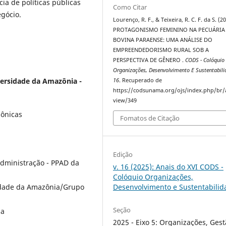
cia de políticas públicas
Como Citar
gócio.
Lourenço, R. F., & Teixeira, R. C. F. da S. (2
PROTAGONISMO FEMININO NA PECUÁRIA
BOVINA PARAENSE: UMA ANÁLISE DO
EMPREENDEDORISMO RURAL SOB A
PERSPECTIVA DE GÊNERO .
CODS - Colóquio
Organizações, Desenvolvimento E Sustentabili
ersidade da Amazônia -
16
. Recuperado de
https://codsunama.org/ojs/index.php/br/a
view/349
zônicas
Fomatos de Citação
Edição
dministração - PPAD da
v. 16 (2025): Anais do XVI CODS -
Colóquio Organizações,
Desenvolvimento e Sustentabilid
idade da Amazônia/Grupo
Seção
ia
2025 - Eixo 5: Organizações, Ges