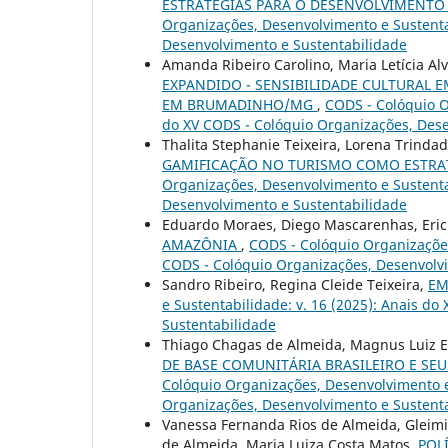
ESTRATÉGIAS PARA O DESENVOLVIMENTO 
Organizações, Desenvolvimento e Sustentab
Desenvolvimento e Sustentabilidade
Amanda Ribeiro Carolino, Maria Letícia A
EXPANDIDO - SENSIBILIDADE CULTURAL 
EM BRUMADINHO/MG
,
CODS - Colóquio O
do XV CODS - Colóquio Organizações, Dese
Thalita Stephanie Teixeira, Lorena Trind
GAMIFICAÇÃO NO TURISMO COMO ESTRAT
Organizações, Desenvolvimento e Sustentab
Desenvolvimento e Sustentabilidade
Eduardo Moraes, Diego Mascarenhas, Erick
AMAZÔNIA
,
CODS - Colóquio Organizações
CODS - Colóquio Organizações, Desenvolv
Sandro Ribeiro, Regina Cleide Teixeira,
EM
e Sustentabilidade: v. 16 (2025): Anais d
Sustentabilidade
Thiago Chagas de Almeida, Magnus Luiz
DE BASE COMUNITÁRIA BRASILEIRO E SE
Colóquio Organizações, Desenvolvimento e 
Organizações, Desenvolvimento e Sustent
Vanessa Fernanda Rios de Almeida, Gleimir
de Almeida, Maria Luiza Costa Matos,
POL