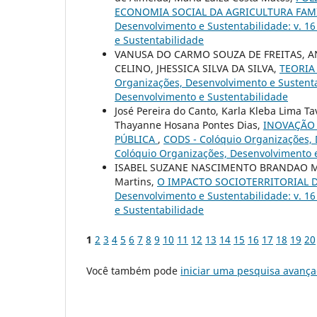
ECONOMIA SOCIAL DA AGRICULTURA FA
Desenvolvimento e Sustentabilidade: v. 1
e Sustentabilidade
VANUSA DO CARMO SOUZA DE FREITAS, A
CELINO, JHESSICA SILVA DA SILVA,
TEORIA
Organizações, Desenvolvimento e Sustentab
Desenvolvimento e Sustentabilidade
José Pereira do Canto, Karla Kleba Lima T
Thayanne Hosana Pontes Dias,
INOVAÇÃO 
PÚBLICA
,
CODS - Colóquio Organizações, D
Colóquio Organizações, Desenvolvimento 
ISABEL SUZANE NASCIMENTO BRANDAO MOTA,
Martins,
O IMPACTO SOCIOTERRITORIAL 
Desenvolvimento e Sustentabilidade: v. 1
e Sustentabilidade
1
2
3
4
5
6
7
8
9
10
11
12
13
14
15
16
17
18
19
20
Você também pode
iniciar uma pesquisa avança