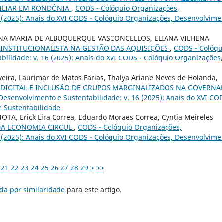
MILIAR EM RONDÔNIA
,
CODS - Colóquio Organizações,
6 (2025): Anais do XVI CODS - Colóquio Organizações, Desenvolvime
NA MARIA DE ALBUQUERQUE VASCONCELLOS, ELIANA VILHENA
 INSTITUCIONALISTA NA GESTÃO DAS AQUISIÇÕES
,
CODS - Colóqu
ilidade: v. 16 (2025): Anais do XVI CODS - Colóquio Organizações
aveira, Laurimar de Matos Farias, Thalya Ariane Neves de Holanda,
DIGITAL E INCLUSÃO DE GRUPOS MARGINALIZADOS NA GOVERN
esenvolvimento e Sustentabilidade: v. 16 (2025): Anais do XVI CO
e Sustentabilidade
 Erick Lira Correa, Eduardo Moraes Correa, Cyntia Meireles
DA ECONOMIA CIRCUL
,
CODS - Colóquio Organizações,
6 (2025): Anais do XVI CODS - Colóquio Organizações, Desenvolvime
21
22
23
24
25
26
27
28
29
>
>>
da por similaridade
para este artigo.