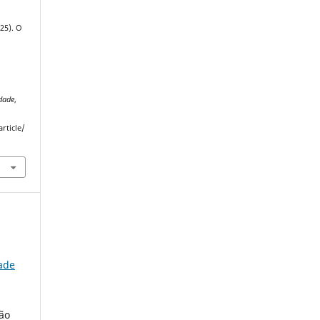
025). O
dade
,
rticle/
ade
tão