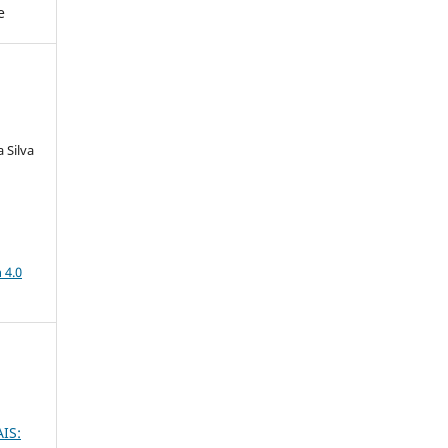
e
 Silva
a
 4.0
IS: