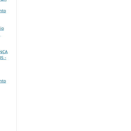
nto
io
,
ANÇA
DS -
nto