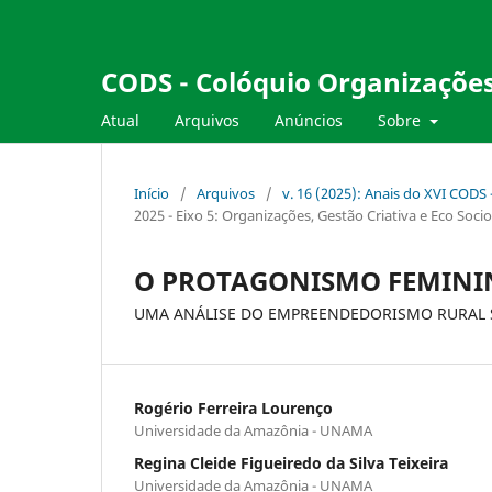
CODS - Colóquio Organizações
Atual
Arquivos
Anúncios
Sobre
Início
/
Arquivos
/
v. 16 (2025): Anais do XVI CODS
2025 - Eixo 5: Organizações, Gestão Criativa e Eco Soci
O PROTAGONISMO FEMINI
UMA ANÁLISE DO EMPREENDEDORISMO RURAL S
Rogério Ferreira Lourenço
Universidade da Amazônia - UNAMA
Regina Cleide Figueiredo da Silva Teixeira
Universidade da Amazônia - UNAMA