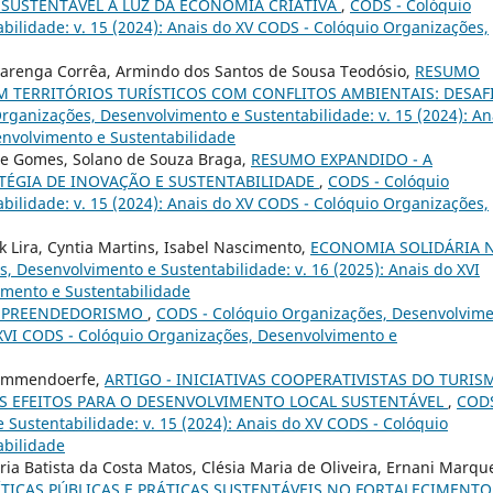
SUSTENTÁVEL À LUZ DA ECONOMIA CRIATIVA
,
CODS - Colóquio
ilidade: v. 15 (2024): Anais do XV CODS - Colóquio Organizações,
lvarenga Corrêa, Armindo dos Santos de Sousa Teodósio,
RESUMO
EM TERRITÓRIOS TURÍSTICOS COM CONFLITOS AMBIENTAIS: DESAF
rganizações, Desenvolvimento e Sustentabilidade: v. 15 (2024): An
nvolvimento e Sustentabilidade
ade Gomes, Solano de Souza Braga,
RESUMO EXPANDIDO - A
ÉGIA DE INOVAÇÃO E SUSTENTABILIDADE
,
CODS - Colóquio
ilidade: v. 15 (2024): Anais do XV CODS - Colóquio Organizações,
 Lira, Cyntia Martins, Isabel Nascimento,
ECONOMIA SOLIDÁRIA 
, Desenvolvimento e Sustentabilidade: v. 16 (2025): Anais do XVI
imento e Sustentabilidade
PREENDEDORISMO
,
CODS - Colóquio Organizações, Desenvolvim
o XVI CODS - Colóquio Organizações, Desenvolvimento e
 Emmendoerfe,
ARTIGO - INICIATIVAS COOPERATIVISTAS DO TURIS
US EFEITOS PARA O DESENVOLVIMENTO LOCAL SUSTENTÁVEL
,
CODS
Sustentabilidade: v. 15 (2024): Anais do XV CODS - Colóquio
abilidade
ia Batista da Costa Matos, Clésia Maria de Oliveira, Ernani Marqu
ÍTICAS PÚBLICAS E PRÁTICAS SUSTENTÁVEIS NO FORTALECIMENTO