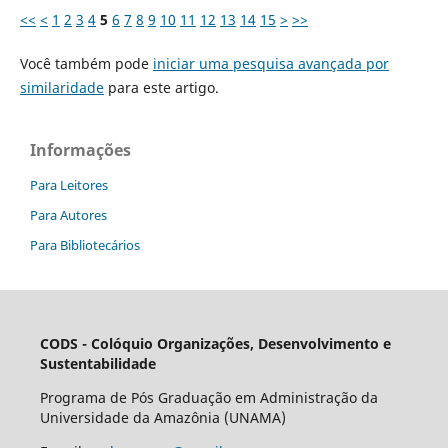
<<
<
1
2
3
4
5
6
7
8
9
10
11
12
13
14
15
>
>>
Você também pode
iniciar uma pesquisa avançada por
similaridade
para este artigo.
Informações
Para Leitores
Para Autores
Para Bibliotecários
CODS - Colóquio Organizações, Desenvolvimento e
Sustentabilidade
Programa de Pós Graduação em Administração da
Universidade da Amazônia (UNAMA)