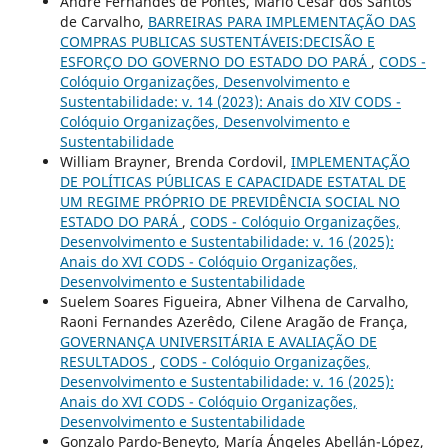
André Fernandes de Pontes, Mário César dos Santos
de Carvalho,
BARREIRAS PARA IMPLEMENTAÇÃO DAS
COMPRAS PUBLICAS SUSTENTÁVEIS:DECISÃO E
ESFORÇO DO GOVERNO DO ESTADO DO PARÁ
,
CODS -
Colóquio Organizações, Desenvolvimento e
Sustentabilidade: v. 14 (2023): Anais do XIV CODS -
Colóquio Organizações, Desenvolvimento e
Sustentabilidade
William Brayner, Brenda Cordovil,
IMPLEMENTAÇÃO
DE POLÍTICAS PÚBLICAS E CAPACIDADE ESTATAL DE
UM REGIME PRÓPRIO DE PREVIDÊNCIA SOCIAL NO
ESTADO DO PARÁ
,
CODS - Colóquio Organizações,
Desenvolvimento e Sustentabilidade: v. 16 (2025):
Anais do XVI CODS - Colóquio Organizações,
Desenvolvimento e Sustentabilidade
Suelem Soares Figueira, Abner Vilhena de Carvalho,
Raoni Fernandes Azerêdo, Cilene Aragão de França,
GOVERNANÇA UNIVERSITÁRIA E AVALIAÇÃO DE
RESULTADOS
,
CODS - Colóquio Organizações,
Desenvolvimento e Sustentabilidade: v. 16 (2025):
Anais do XVI CODS - Colóquio Organizações,
Desenvolvimento e Sustentabilidade
Gonzalo Pardo-Beneyto, María Ángeles Abellán-López,