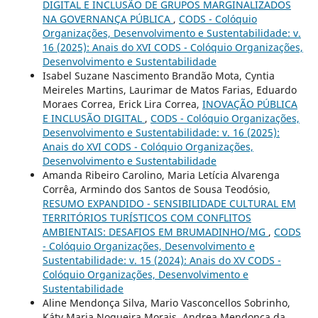
DIGITAL E INCLUSÃO DE GRUPOS MARGINALIZADOS
NA GOVERNANÇA PÚBLICA
,
CODS - Colóquio
Organizações, Desenvolvimento e Sustentabilidade: v.
16 (2025): Anais do XVI CODS - Colóquio Organizações,
Desenvolvimento e Sustentabilidade
Isabel Suzane Nascimento Brandão Mota, Cyntia
Meireles Martins, Laurimar de Matos Farias, Eduardo
Moraes Correa, Erick Lira Correa,
INOVAÇÃO PÚBLICA
E INCLUSÃO DIGITAL
,
CODS - Colóquio Organizações,
Desenvolvimento e Sustentabilidade: v. 16 (2025):
Anais do XVI CODS - Colóquio Organizações,
Desenvolvimento e Sustentabilidade
Amanda Ribeiro Carolino, Maria Letícia Alvarenga
Corrêa, Armindo dos Santos de Sousa Teodósio,
RESUMO EXPANDIDO - SENSIBILIDADE CULTURAL EM
TERRITÓRIOS TURÍSTICOS COM CONFLITOS
AMBIENTAIS: DESAFIOS EM BRUMADINHO/MG
,
CODS
- Colóquio Organizações, Desenvolvimento e
Sustentabilidade: v. 15 (2024): Anais do XV CODS -
Colóquio Organizações, Desenvolvimento e
Sustentabilidade
Aline Mendonça Silva, Mario Vasconcellos Sobrinho,
Káty Maria Nogueira Morais, Andrea Mendonça da