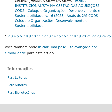
CELINO, JHESSICA SILVA DA SILVA,
TEORIA
INSTITUCIONALISTA NA GESTÃO DAS AQUISIÇÕES
,
CODS - Colóquio Organizações, Desenvolvimento e
Sustentabilidade: v. 16 (2025): Anais do XVI CODS -
Colóquio Organizações, Desenvolvimento e
Sustentabilidade
1
2
3
4
5
6
7
8
9
10
11
12
13
14
15
16
17
18
19
20
21
22
23
24
25
Você também pode
iniciar uma pesquisa avançada por
similaridade
para este artigo.
Informações
Para Leitores
Para Autores
Para Bibliotecários