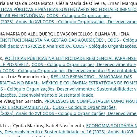
ia Batista da Costa Matos, Clésia Maria de Oliveira, Ernani Marqu
ÍTICAS PÚBLICAS E PRÁTICAS SUSTENTÁVEIS NO FORTALECIMENTO
MILIAR EM RONDÔNIA
,
CODS - Colóquio Organizações,
6 (2025): Anais do XVI CODS - Colóquio Organizações, Desenvolvime
NA MARIA DE ALBUQUERQUE VASCONCELLOS, ELIANA VILHENA
 INSTITUCIONALISTA NA GESTÃO DAS AQUISIÇÕES
,
CODS - Colóqu
ilidade: v. 16 (2025): Anais do XVI CODS - Colóquio Organizações
os,
POLÍTICAS PÚBLICAS NA ELETRICIDADE RESIDENCIAL PARAENSE
 É POSSÍVEL?
,
CODS - Colóquio Organizações, Desenvolvimento e
XIV CODS - Colóquio Organizações, Desenvolvimento e Sustentabilid
agnus Luiz Emmendoerfer,
RESUMO EXPANDIDO - PANORAMA DAS
RIATIVA NO BRASIL, MÉXICO E COLÔMBIA: ESTRATÉGIAS DE FOM
S - Colóquio Organizações, Desenvolvimento e Sustentabilidade: v
nizações, Desenvolvimento e Sustentabilidade
ipe Waughan Sarrazin,
PROCESSOS DE COMPOSTAGEM COMO PRÁT
RIO E SOCIOAMBIENTAL
,
CODS - Colóquio Organizações,
6 (2025): Anais do XVI CODS - Colóquio Organizações, Desenvolvime
 Lira, Cyntia Martins, Isabel Nascimento,
ECONOMIA SOLIDÁRIA 
, Desenvolvimento e Sustentabilidade: v. 16 (2025): Anais do XVI