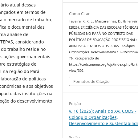
ário atual dessas
lcançados em termos de
Como Citar
a o mercado de trabalho.
Taveira, K. K. L., Mascarenhas, D., & Ferreir
áfica e documental das
(2025). EFICIÊNCIA DAS ESCOLAS TÉCNICA
uma análise de
PÚBLICAS NO PARÁ NO CONTEXTO DAS
POLÍTICAS DE EDUCAÇÃO PROFISSIONAL:
ETEPAS, considerando
ANÁLISE À LUZ DOS ODS.
CODS - Colóquio
a do trabalho reside no
Organizações, Desenvolvimento E Sustentabili
as ações governamentais
16
. Recuperado de
re estratégias de
https://codsunama.org/ojs/index.php/br/a
l na região do Pará.
view/302
laboração de políticas
Fomatos de Citação
conômicas e aos objetivos
pacto das instituições na
moção do desenvolvimento
Edição
v. 16 (2025): Anais do XVI CODS -
Colóquio Organizações,
Desenvolvimento e Sustentabilid
Seção