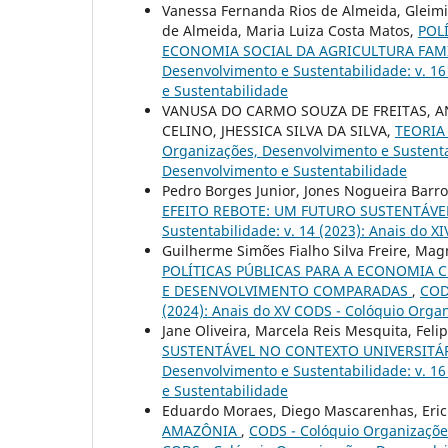
Vanessa Fernanda Rios de Almeida, Gleimir
de Almeida, Maria Luiza Costa Matos,
POL
ECONOMIA SOCIAL DA AGRICULTURA FA
Desenvolvimento e Sustentabilidade: v. 1
e Sustentabilidade
VANUSA DO CARMO SOUZA DE FREITAS, A
CELINO, JHESSICA SILVA DA SILVA,
TEORIA
Organizações, Desenvolvimento e Sustentab
Desenvolvimento e Sustentabilidade
Pedro Borges Junior, Jones Nogueira Barr
EFEITO REBOTE: UM FUTURO SUSTENTÁVEL
Sustentabilidade: v. 14 (2023): Anais do 
Guilherme Simões Fialho Silva Freire, M
POLÍTICAS PÚBLICAS PARA A ECONOMIA C
E DESENVOLVIMENTO COMPARADAS
,
COD
(2024): Anais do XV CODS - Colóquio Orga
Jane Oliveira, Marcela Reis Mesquita, Fel
SUSTENTÁVEL NO CONTEXTO UNIVERSITÁ
Desenvolvimento e Sustentabilidade: v. 1
e Sustentabilidade
Eduardo Moraes, Diego Mascarenhas, Erick
AMAZÔNIA
,
CODS - Colóquio Organizações