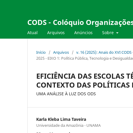
CODS - Colóquio Organizações
Atual
Arquivos
Anúncios
Sobre
Início
/
Arquivos
/
v. 16 (2025): Anais do XVI CODS
2025 - EIXO 1: Política Pública, Tecnologia e Desiguald
EFICIÊNCIA DAS ESCOLAS 
CONTEXTO DAS POLÍTICAS
UMA ANÁLISE À LUZ DOS ODS
Karla Kleba Lima Taveira
Universidade da Amazônia - UNAMA