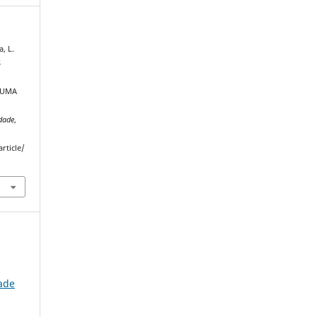
a, L.
S
 UMA
dade
,
rticle/
ade