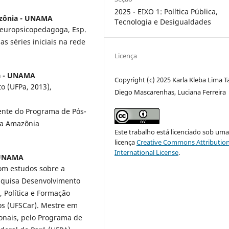
2025 - EIXO 1: Política Pública,
azônia - UNAMA
Tecnologia e Desigualdades
europsicopedagoga, Esp.
as séries iniciais na rede
Licença
a - UNAMA
Copyright (c) 2025 Karla Kleba Lima Ta
o (UFPa, 2013),
Diego Mascarenhas, Luciana Ferreira
ente do Programa de Pós-
da Amazônia
Este trabalho está licenciado sob um
licença
Creative Commons Attribution
International License
.
 UNAMA
om estudos sobre a
esquisa Desenvolvimento
, Política e Formação
os (UFSCar). Mestre em
ionais, pelo Programa de