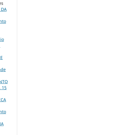
es
 DA
nto
io
,
 E
ade
ENTO
. 15
ICA
nto
NA