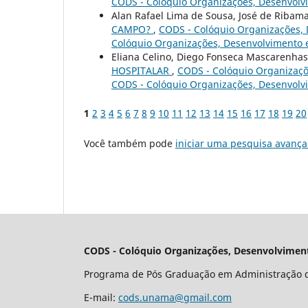
CODS - Colóquio Organizações, Desenvolv
Alan Rafael Lima de Sousa, José de Ribam
CAMPO?
,
CODS - Colóquio Organizações, D
Colóquio Organizações, Desenvolvimento 
Eliana Celino, Diego Fonseca Mascarenhas
HOSPITALAR
,
CODS - Colóquio Organizaçõe
CODS - Colóquio Organizações, Desenvolv
1
2
3
4
5
6
7
8
9
10
11
12
13
14
15
16
17
18
19
20
Você também pode
iniciar uma pesquisa avança
CODS - Colóquio Organizações, Desenvolviment
Programa de Pós Graduação em Administração 
E-mail:
cods.unama@gmail.com