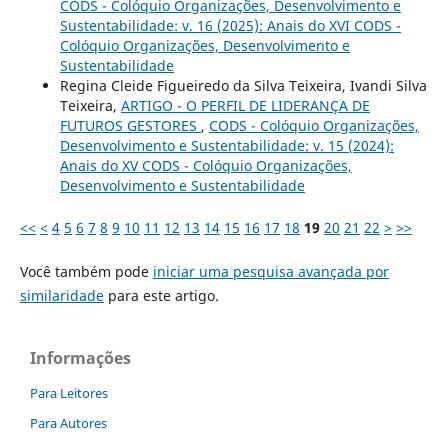
CODS - Colóquio Organizações, Desenvolvimento e
Sustentabilidade: v. 16 (2025): Anais do XVI CODS -
Colóquio Organizações, Desenvolvimento e
Sustentabilidade
Regina Cleide Figueiredo da Silva Teixeira, Ivandi Silva
Teixeira,
ARTIGO - O PERFIL DE LIDERANÇA DE
FUTUROS GESTORES
,
CODS - Colóquio Organizações,
Desenvolvimento e Sustentabilidade: v. 15 (2024):
Anais do XV CODS - Colóquio Organizações,
Desenvolvimento e Sustentabilidade
<<
<
4
5
6
7
8
9
10
11
12
13
14
15
16
17
18
19
20
21
22
>
>>
Você também pode
iniciar uma pesquisa avançada por
similaridade
para este artigo.
Informações
Para Leitores
Para Autores