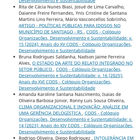
Desenvolvimento e Sustentabilidade
Rita de Cácia Nunes Biasi, Josué de Lima Carvalho,
Daianne Freire Fernandes, Ynis Cristine de Santana
Martins Lino Ferreira, Mário Vasconcellos Sobrinho,
ARTIGO - POLÍTICAS PÚBLICAS PARA IDOSOS NO
MUNICÍPIO DE SANTIAGO - RS
,
CODS - Colóquio
Organizações, Desenvolvimento e Sustentabilidade: v.
15 (2024): Anais do XV CODS - Colóquio Organizações,
Desenvolvimento e Sustentabilidade
Bruna Rodrigues Saldanha, Nadson Jaime Ferreira
Alves,
O ESTADO DA ARTE DO RELATO INTEGRADO NO
SETOR PÚBLICO
,
CODS - Colóquio Organizações,
Desenvolvimento e Sustentabilidade: v. 16 (2025):
Anais do XVI CODS - Colóquio Organizações,
Desenvolvimento e Sustentabilidade
Amanda Karoline Santana Nascimento, Isaias de
Oliveira Barbosa Júnior, Ronny Luis Sousa Oliveira,
CLIMA ORGANIZACIONAL E INOVAÇÃO: ANÁLISE EM
UMA GERÊNCIA DELOGÍSTICA
,
CODS - Colóquio
Organizações, Desenvolvimento e Sustentabilidade: v.
14 (2023): Anais do XIV CODS - Colóquio Organizações,
Desenvolvimento e Sustentabilidade
Rodrigo Oliveira, Diego Rodriguez ,
INTOLERÂNCIA EM