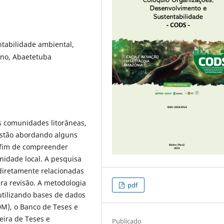
tabilidade ambiental,
ano, Abaetetuba
as comunidades litorâneas,
estão abordando alguns
a fim de compreender
idade local. A pesquisa
diretamente relacionadas
ra revisão. A metodologia
pdf
a utilizando bases de dados
M), o Banco de Teses e
leira de Teses e
Publicado