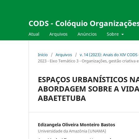
CODS - Colóquio Organizações
Atual
Arquivos
Anúncios
Sobre
Início
/
Arquivos
/
v. 14 (2023): Anais do XIV CODS
2023 - Eixo Temático 3 - Organizações, gestão criativa 
ESPAÇOS URBANÍSTICOS N
ABORDAGEM SOBRE A VIDA
ABAETETUBA
Edizangela Oliveira Monteiro Bastos
Universidade da Amazônia (UNAMA)