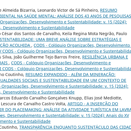
e Almeida Bizarria, Leonardo Victor de Sá Pinheiro,
RESUMO
IENTAL NA SAÚDE MENTAL: ANÁLISE DOS 43 ANOS DE PESQUISA
Organizações, Desenvolvimento e Sustentabilidade: v. 15 (2024):
, Desenvolvimento e Sustentabilidade
 César dos Santos de Carvalho, Keila Regina Mota Negrão, Paulo
USTENTABILIDADE: UMA BREVE ANÁLISE SOBRE ESTRATÉGIAS E
AÇÃO ACOLHIDA
,
CODS - Colóquio Organizações, Desenvolvimento
XIV CODS - Colóquio Organizações, Desenvolvimento e Sustentabilid
 Silva, João Guilherme Tejo Barros Freire,
RESILIÊNCIA URBANA E
RAIS
,
CODS - Colóquio Organizações, Desenvolvimento e
XVI CODS - Colóquio Organizações, Desenvolvimento e Sustentabilid
ho Coutinho,
RESUMO EXPANDIDO - ALÉM DA MINERAÇÃO:
UALDADES SOCIAIS E SUSTENTABILIDADE EM UM CONTEXTO DE
 Organizações, Desenvolvimento e Sustentabilidade: v. 15 (2024):
, Desenvolvimento e Sustentabilidade
arcos Eduardo Carvalho Gonçalves Knupp, Elias José Mediotte,
 Lescura de Carvalho Castro Volta,
ARTIGO - A INSERÇÃO DO
R DO PLACEMAKING: ANÁLISE DA ATIVIDADE TURÍSTICA EM LAVR
s, Desenvolvimento e Sustentabilidade: v. 15 (2024): Anais do XV
imento e Sustentabilidade
Coutinho,
TRANSPARÊNCIA ENQUANTO SUSTENTÁCULO DAS CIDA