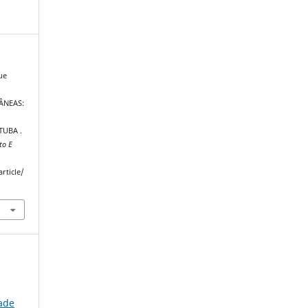
ue
ÂNEAS:
TUBA .
to E
rticle/
ade