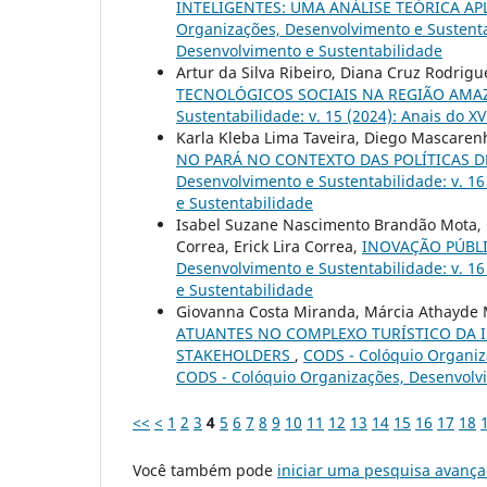
INTELIGENTES: UMA ANÁLISE TEÓRICA A
Organizações, Desenvolvimento e Sustentab
Desenvolvimento e Sustentabilidade
Artur da Silva Ribeiro, Diana Cruz Rodrigu
TECNOLÓGICOS SOCIAIS NA REGIÃO AM
Sustentabilidade: v. 15 (2024): Anais do 
Karla Kleba Lima Taveira, Diego Mascarenh
NO PARÁ NO CONTEXTO DAS POLÍTICAS 
Desenvolvimento e Sustentabilidade: v. 1
e Sustentabilidade
Isabel Suzane Nascimento Brandão Mota, C
Correa, Erick Lira Correa,
INOVAÇÃO PÚBLI
Desenvolvimento e Sustentabilidade: v. 1
e Sustentabilidade
Giovanna Costa Miranda, Márcia Athayde 
ATUANTES NO COMPLEXO TURÍSTICO DA I
STAKEHOLDERS
,
CODS - Colóquio Organiza
CODS - Colóquio Organizações, Desenvolv
<<
<
1
2
3
4
5
6
7
8
9
10
11
12
13
14
15
16
17
18
Você também pode
iniciar uma pesquisa avança