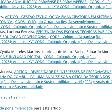
PLICADA AO MUNICÍPIO PARAENSE DE PARAUAPEBAS
,
CODS - Colóq
ilidade: v. 14 (2023): Anais do XIV CODS - Colóquio Organizações
es,
ARTIGO - GESTÃO TECNOLÓGICA EMANCIPATÓRIA EM SISTEMA
AZÔNICA
,
CODS - Colóquio Organizações, Desenvolvimento e
XV CODS - Colóquio Organizações, Desenvolvimento e Sustentabilid
as, Luciana Ferreira,
EFICIÊNCIA DAS ESCOLAS TÉCNICAS PÚBLIC
DE EDUCAÇÃO PROFISSIONAL
,
CODS - Colóquio Organizações,
6 (2025): Anais do XVI CODS - Colóquio Organizações, Desenvolvime
yntia Meireles Martins, Laurimar de Matos Farias, Eduardo Mora
CA E INCLUSÃO DIGITAL
,
CODS - Colóquio Organizações,
6 (2025): Anais do XVI CODS - Colóquio Organizações, Desenvolvime
Moreira,
ARTIGO - DIVERSIDADE DE INTERESSES DE PERSONAGENS
LHA DO COMBU – PA: UMA ANÁLISE SOB A ÓTICA DA TEORIA DOS
ções, Desenvolvimento e Sustentabilidade: v. 15 (2024): Anais do 
imento e Sustentabilidade
19
20
21
22
>
>>
da por similaridade
para este artigo.