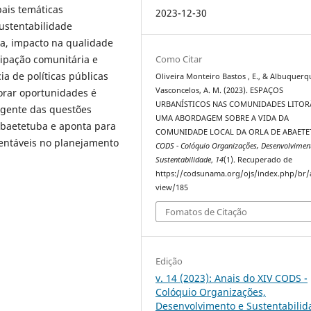
pais temáticas
2023-12-30
sustentabilidade
ra, impacto na qualidade
Como Citar
cipação comunitária e
a de políticas públicas
Oliveira Monteiro Bastos , E., & Albuquerq
Vasconcelos, A. M. (2023). ESPAÇOS
orar oportunidades é
URBANÍSTICOS NAS COMUNIDADES LITOR
ngente das questões
UMA ABORDAGEM SOBRE A VIDA DA
Abaetetuba e aponta para
COMUNIDADE LOCAL DA ORLA DE ABAETE
entáveis no planejamento
CODS - Colóquio Organizações, Desenvolvimen
Sustentabilidade
,
14
(1). Recuperado de
https://codsunama.org/ojs/index.php/br/a
view/185
Fomatos de Citação
Edição
v. 14 (2023): Anais do XIV CODS -
Colóquio Organizações,
Desenvolvimento e Sustentabilid