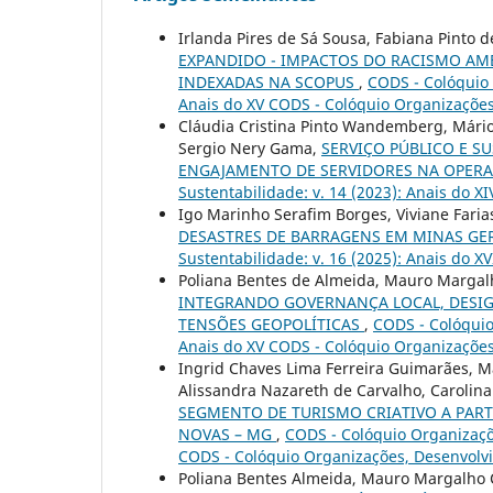
Irlanda Pires de Sá Sousa, Fabiana Pinto d
EXPANDIDO - IMPACTOS DO RACISMO AMB
INDEXADAS NA SCOPUS
,
CODS - Colóquio 
Anais do XV CODS - Colóquio Organizações
Cláudia Cristina Pinto Wandemberg, Mário
Sergio Nery Gama,
SERVIÇO PÚBLICO E S
ENGAJAMENTO DE SERVIDORES NA OPER
Sustentabilidade: v. 14 (2023): Anais do 
Igo Marinho Serafim Borges, Viviane Farias
DESASTRES DE BARRAGENS EM MINAS GE
Sustentabilidade: v. 16 (2025): Anais do 
Poliana Bentes de Almeida, Mauro Margal
INTEGRANDO GOVERNANÇA LOCAL, DESIG
TENSÕES GEOPOLÍTICAS
,
CODS - Colóquio
Anais do XV CODS - Colóquio Organizações
Ingrid Chaves Lima Ferreira Guimarães, M
Alissandra Nazareth de Carvalho, Carolina
SEGMENTO DE TURISMO CRIATIVO A PARTI
NOVAS – MG
,
CODS - Colóquio Organizaçõe
CODS - Colóquio Organizações, Desenvolv
Poliana Bentes Almeida, Mauro Margalho 