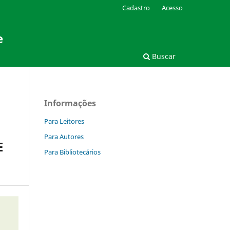
Cadastro
Acesso
e
Buscar
Informações
Para Leitores
Para Autores
E
Para Bibliotecários