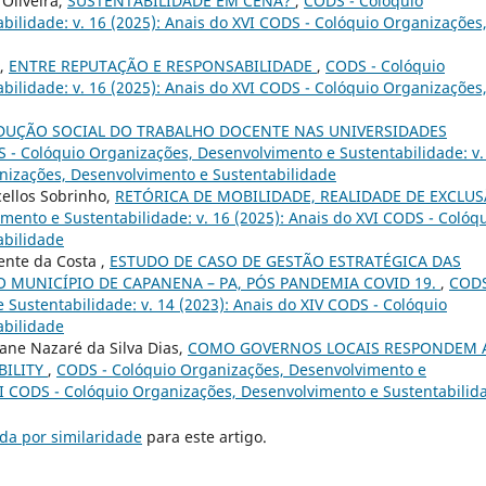
 Oliveira,
SUSTENTABILIDADE EM CENA?
,
CODS - Colóquio
ilidade: v. 16 (2025): Anais do XVI CODS - Colóquio Organizações
s,
ENTRE REPUTAÇÃO E RESPONSABILIDADE
,
CODS - Colóquio
ilidade: v. 16 (2025): Anais do XVI CODS - Colóquio Organizações
DUÇÃO SOCIAL DO TRABALHO DOCENTE NAS UNIVERSIDADES
 - Colóquio Organizações, Desenvolvimento e Sustentabilidade: v.
anizações, Desenvolvimento e Sustentabilidade
ellos Sobrinho,
RETÓRICA DE MOBILIDADE, REALIDADE DE EXCLU
ento e Sustentabilidade: v. 16 (2025): Anais do XVI CODS - Colóq
abilidade
ente da Costa ,
ESTUDO DE CASO DE GESTÃO ESTRATÉGICA DAS
 MUNICÍPIO DE CAPANENA – PA, PÓS PANDEMIA COVID 19.
,
CODS
Sustentabilidade: v. 14 (2023): Anais do XIV CODS - Colóquio
abilidade
ane Nazaré da Silva Dias,
COMO GOVERNOS LOCAIS RESPONDEM 
BILITY
,
CODS - Colóquio Organizações, Desenvolvimento e
XVI CODS - Colóquio Organizações, Desenvolvimento e Sustentabilid
da por similaridade
para este artigo.