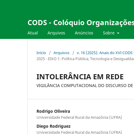
CODS - Colóquio Organizações
Atual
Arquivos
Anúncios
Sobre
Início
/
Arquivos
/
v. 16 (2025): Anais do XVI CODS
2025 - EIXO 1: Política Pública, Tecnologia e Desiguald
INTOLERÂNCIA EM REDE
VIGILÂNCIA COMPUTACIONAL DO DISCURSO DE Ó
Rodrigo Oliveira
Universidade Federal Rural da Amazônia (UFRA)
Diego Rodriguez
Universidade Federal Rural da Amazônia (UFRA)