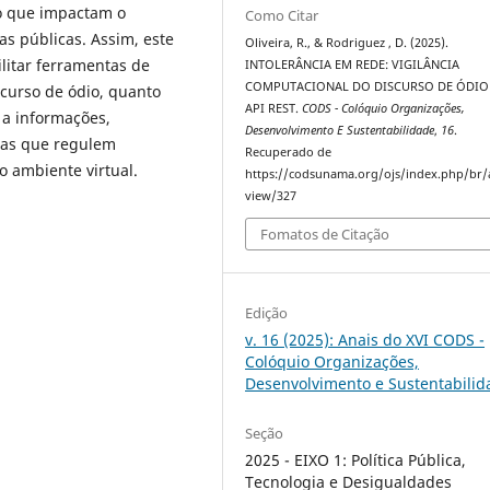
so que impactam o
Como Citar
as públicas. Assim, este
Oliveira, R., & Rodriguez , D. (2025).
litar ferramentas de
INTOLERÂNCIA EM REDE: VIGILÂNCIA
COMPUTACIONAL DO DISCURSO DE ÓDIO
curso de ódio, quanto
API REST.
CODS - Colóquio Organizações,
 a informações,
Desenvolvimento E Sustentabilidade
,
16
.
cas que regulem
Recuperado de
o ambiente virtual.
https://codsunama.org/ojs/index.php/br/a
view/327
Fomatos de Citação
Edição
v. 16 (2025): Anais do XVI CODS -
Colóquio Organizações,
Desenvolvimento e Sustentabilid
Seção
2025 - EIXO 1: Política Pública,
Tecnologia e Desigualdades