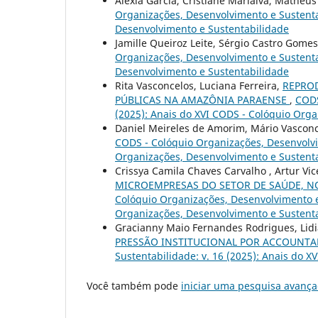
Alexia Garcia, Cristiane Marialva, Matheus
Organizações, Desenvolvimento e Sustentab
Desenvolvimento e Sustentabilidade
Jamille Queiroz Leite, Sérgio Castro Gome
Organizações, Desenvolvimento e Sustentab
Desenvolvimento e Sustentabilidade
Rita Vasconcelos, Luciana Ferreira,
REPRO
PÚBLICAS NA AMAZÔNIA PARAENSE
,
CODS
(2025): Anais do XVI CODS - Colóquio Org
Daniel Meireles de Amorim, Mário Vasconc
CODS - Colóquio Organizações, Desenvolvim
Organizações, Desenvolvimento e Sustent
Crissya Camila Chaves Carvalho , Artur Vic
MICROEMPRESAS DO SETOR DE SAÚDE, NO
Colóquio Organizações, Desenvolvimento e 
Organizações, Desenvolvimento e Sustent
Gracianny Maio Fernandes Rodrigues, Lidi
PRESSÃO INSTITUCIONAL POR ACCOUNTA
Sustentabilidade: v. 16 (2025): Anais do 
Você também pode
iniciar uma pesquisa avança