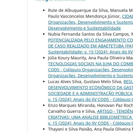
Rute de Albuquerque da Silva, Manuela Mont
Paulo Vasconcelos Mendonça Júnior,
CIDA
Organizações, Desenvolvimento e Sustentab
Desenvolvimento e Sustentabilidade
Nubia Fernanda Santos da Silva Campos,
POTENCIALIZADA PELO ENGAJAMENTO CO
DE CASO REALIZADO EM ABAETETUBA (PA
Sustentabilidade: v. 15 (2024): Anais do 
Júlia Koury Maurity, Ana Paula Oliveira Ma
TECNOLOGIAS SOCIAIS NA ILHA DO COM
CODS - Colóquio Organizações, Desenvolvim
Organizações, Desenvolvimento e Sustent
Lucas Alves Silva, Gustavo Melo Silva,
RES
DESENVOLVIMENTO ECONÔMICO DA GAST
SOCIEDADE E A ADMINISTRAÇÃO PÚBLIC
v. 15 (2024): Anais do XV CODS - Colóquio
Enzo Marques Miranda, Honovan Paz Rocha
Carvalho Guerra e Silva,
ARTIGO - TENDÊ
CRIATIVAS: UMA ANÁLISE BIBLIOMÉTRICA
v. 15 (2024): Anais do XV CODS - Colóquio
Thayani e Silva Paixão, Ana Paula Oliveira