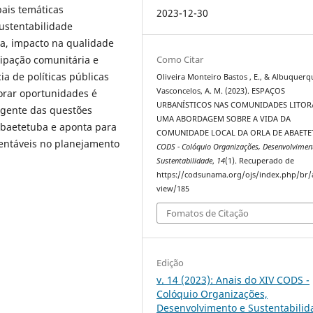
pais temáticas
2023-12-30
sustentabilidade
ra, impacto na qualidade
Como Citar
cipação comunitária e
a de políticas públicas
Oliveira Monteiro Bastos , E., & Albuquerq
Vasconcelos, A. M. (2023). ESPAÇOS
orar oportunidades é
URBANÍSTICOS NAS COMUNIDADES LITOR
ngente das questões
UMA ABORDAGEM SOBRE A VIDA DA
Abaetetuba e aponta para
COMUNIDADE LOCAL DA ORLA DE ABAETE
entáveis no planejamento
CODS - Colóquio Organizações, Desenvolvimen
Sustentabilidade
,
14
(1). Recuperado de
https://codsunama.org/ojs/index.php/br/a
view/185
Fomatos de Citação
Edição
v. 14 (2023): Anais do XIV CODS -
Colóquio Organizações,
Desenvolvimento e Sustentabilid