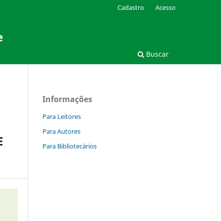
Cadastro
Acesso
e
Buscar
Informações
Para Leitores
Para Autores
E
Para Bibliotecários