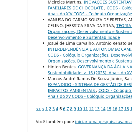
Meireles Martins,
INOVAÇÕES SUSTENTÁVE
FAMILIARES DE CHOCOLATE
,
CODS - Colóq
Anais do XIV CODS - Colóquio Organizaçõe
VANUSA DO CARMO SOUZA DE FREITAS, A
CELINO, JHESSICA SILVA DA SILVA,
TEORIA
Organizações, Desenvolvimento e Sustentab
Desenvolvimento e Sustentabilidade
Josué de Lima Carvalho, Antônio Renato B
INTERDEPENDÊNCIA E AUTONOMIA: CAM
CODS - Colóquio Organizações, Desenvolvim
Organizações, Desenvolvimento e Sustent
Hinton Bentes,
GOVERNANÇA DA ÁGUA N
Sustentabilidade: v. 16 (2025): Anais do 
Marcos André Ramos De Souza Júnior, Sa
EXPANDIDO - SISTEMA DE GESTÃO DE RE
IMPACTOS AMBIENTAIS
,
CODS - Colóquio 
Anais do XV CODS - Colóquio Organizações
<<
<
1
2
3
4
5
6
7
8
9
10
11
12
13
14
15
16
17
18
Você também pode
iniciar uma pesquisa avança