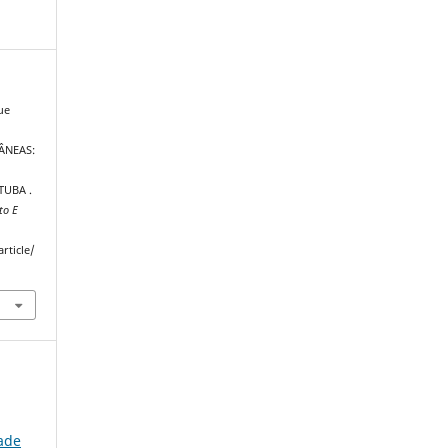
ue
ÂNEAS:
TUBA .
to E
rticle/
ade