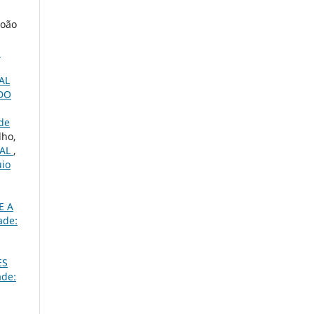
João
,
AL
DO
ade
lho,
TAL
,
uio
E A
ade:
ES
ade: