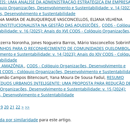
IS: UMA ANÁLISE DA ADMINISTRAÇÃO ESTRATÉGICA EM EMPRES
uio Organizações, Desenvolvimento e Sustentabilidade: v. 14 (202
s, Desenvolvimento e Sustentabilidade
NA MARIA DE ALBUQUERQUE VASCONCELLOS, ELIANA VILHENA
 INSTITUCIONALISTA NA GESTÃO DAS AQUISIÇÕES
,
CODS - Colóqu
ilidade: v. 16 (2025): Anais do XVI CODS - Colóquio Organizações
ezerra Noronha, Jones Nogueira Barros, Mário Vasconcellos Sobrin
INHOS PARA O RECONHECIMENTO DE COMUNIDADES QUILOMBO
ento e Sustentabilidade: v. 14 (2023): Anais do XIV CODS - Colóq
abilidade
A AMAZÔNIA
,
CODS - Colóquio Organizações, Desenvolvimento e
XVI CODS - Colóquio Organizações, Desenvolvimento e Sustentabilid
lomão Campos Bitencourt, Yana Moura De Sousa Fadul,
RESUMO
SÍDUOS URBANOS INTELIGENTE: UMA PROPOSTA PARA REDUÇÃO D
Organizações, Desenvolvimento e Sustentabilidade: v. 15 (2024):
, Desenvolvimento e Sustentabilidade
19
20
21
22
>
>>
da por similaridade
para este artigo.