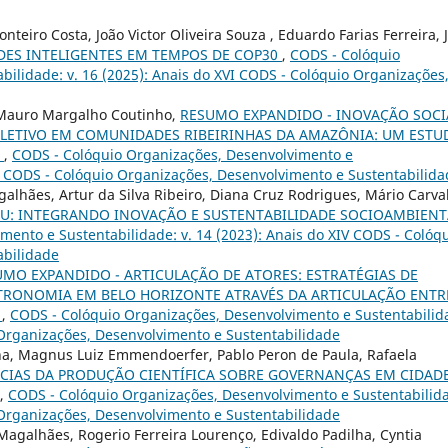
eiro Costa, João Victor Oliveira Souza , Eduardo Farias Ferreira, 
DES INTELIGENTES EM TEMPOS DE COP30
,
CODS - Colóquio
ilidade: v. 16 (2025): Anais do XVI CODS - Colóquio Organizações
 Mauro Margalho Coutinho,
RESUMO EXPANDIDO - INOVAÇÃO SOCI
LETIVO EM COMUNIDADES RIBEIRINHAS DA AMAZÔNIA: UM ESTU
)
,
CODS - Colóquio Organizações, Desenvolvimento e
XV CODS - Colóquio Organizações, Desenvolvimento e Sustentabilid
galhães, Artur da Silva Ribeiro, Diana Cruz Rodrigues, Mário Carva
BU: INTEGRANDO INOVAÇÃO E SUSTENTABILIDADE SOCIOAMBIEN
ento e Sustentabilidade: v. 14 (2023): Anais do XIV CODS - Colóq
abilidade
UMO EXPANDIDO - ARTICULAÇÃO DE ATORES: ESTRATÉGIAS DE
RONOMIA EM BELO HORIZONTE ATRAVÉS DA ARTICULAÇÃO ENTR
A
,
CODS - Colóquio Organizações, Desenvolvimento e Sustentabilid
 Organizações, Desenvolvimento e Sustentabilidade
, Magnus Luiz Emmendoerfer, Pablo Peron de Paula, Rafaela
NCIAS DA PRODUÇÃO CIENTÍFICA SOBRE GOVERNANÇAS EM CIDAD
,
CODS - Colóquio Organizações, Desenvolvimento e Sustentabilid
 Organizações, Desenvolvimento e Sustentabilidade
 Magalhães, Rogerio Ferreira Lourenço, Edivaldo Padilha, Cyntia