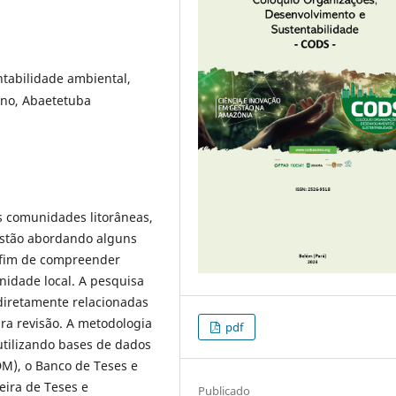
tabilidade ambiental,
ano, Abaetetuba
as comunidades litorâneas,
estão abordando alguns
a fim de compreender
idade local. A pesquisa
diretamente relacionadas
ra revisão. A metodologia
pdf
a utilizando bases de dados
M), o Banco de Teses e
leira de Teses e
Publicado