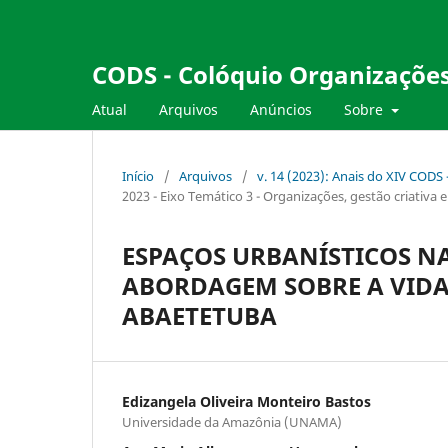
CODS - Colóquio Organizações
Atual
Arquivos
Anúncios
Sobre
Início
/
Arquivos
/
v. 14 (2023): Anais do XIV CODS
2023 - Eixo Temático 3 - Organizações, gestão criativa 
ESPAÇOS URBANÍSTICOS N
ABORDAGEM SOBRE A VIDA
ABAETETUBA
Edizangela Oliveira Monteiro Bastos
Universidade da Amazônia (UNAMA)