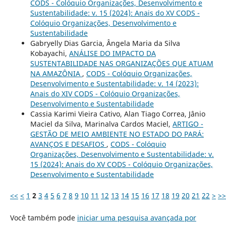
CODS - Colóquio Organizações, Desenvolvimento e
Sustentabilidade: v. 15 (2024): Anais do XV CODS -
Colóquio Organizações, Desenvolvimento e
Sustentabilidade
Gabryelly Dias Garcia, Ângela Maria da Silva
Kobayachi,
ANÁLISE DO IMPACTO DA
SUSTENTABILIDADE NAS ORGANIZAÇÕES QUE ATUAM
NA AMAZÔNIA
,
CODS - Colóquio Organizações,
Desenvolvimento e Sustentabilidade: v. 14 (2023):
Anais do XIV CODS - Colóquio Organizações,
Desenvolvimento e Sustentabilidade
Cassia Karimi Vieira Cativo, Alan Tiago Correa, Jânio
Maciel da Silva, Marinalva Cardos Maciel,
ARTIGO -
GESTÃO DE MEIO AMBIENTE NO ESTADO DO PARÁ:
AVANÇOS E DESAFIOS
,
CODS - Colóquio
Organizações, Desenvolvimento e Sustentabilidade: v.
15 (2024): Anais do XV CODS - Colóquio Organizações,
Desenvolvimento e Sustentabilidade
<<
<
1
2
3
4
5
6
7
8
9
10
11
12
13
14
15
16
17
18
19
20
21
22
>
>>
Você também pode
iniciar uma pesquisa avançada por