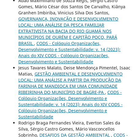
Adão Maximiliano de Souza Regis, Sérgio Castro
Gomes, Mário César dos Santos De Carvalho, Kiânya
Granhen Imbiriba, Vinicius Silva Dos Santos,
GOVERNANÇA, INOVAÇÃO E DESENVOLVIMENTO
LOCAL: UMA ANÁLISE DA PESCA FAMILIAR
EXTRATIVISTA NA BACIA DO RIO GUAMÁ NOS
MUNICÍPIOS DE OURÉM E CAPITÃO POÇO, PARÁ
BRASIL
,
CODS - Colóquio Organizações,
Desenvolvimento e Sustentabilidade: v. 14 (2023):
Anais do XIV CODS - Colóquio Organizações,
Desenvolvimento e Sustentabilidade
Jesus Tavares Malato, Deise Mendonça Pimentel, Isaac
Matias,
GESTÃO AMBIENTAL E DESENVOLVIMENTO
LOCAL: UMA ANÁLISE A PARTIR DA PRODUÇÃO DA
FARINHA DE MANDIOCA EM UMA COMUNIDADE
RIBEIRINHA DO MUNICÍPIO DE BAGRE-PA
,
CODS -
Colóquio Organizações, Desenvolvimento e
Sustentabilidade: v. 14 (2023): Anais do XIV CODS -
Colóquio Organizações, Desenvolvimento e
Sustentabilidade
Rodrigo Braga Fernandes Vieira, Everton Sales da
Silva, Sérgio Castro Gomes, Mário Vasconcellos
Sobrinho,
DESAFIOS DA GESTÃO AMBIENTAL
,
CODS -