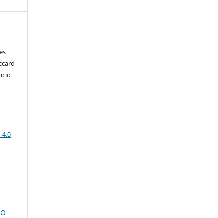
es
occard
icio
a
 4.0
NO