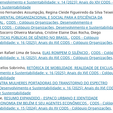
nvolvimento e Sustentabilidade: v. 14 (2023): Anais do XIV CODS -
e Sustentabilidade
io Fernandes Assumpção, Regina Cleide Figueiredo da Silva Teixei
ENTAL ORGANIZACIONAL E SOCIAL PARA A EFICIÊNCIA DA
AL
,
CODS - Colóquio Organizações, Desenvolvimento e
XVI CODS - Colóquio Organizações, Desenvolvimento e Sustentabilid
Socorro Oliveira Marialva, Cristine Elaine Dias Rocha, Diego
TICAS PÚBLICAS DE GÊNERO NO BRASIL
,
CODS - Colóquio
ilidade: v. 16 (2025): Anais do XVI CODS - Colóquio Organizações
lan Rafael Lima de Sousa,
ELAS ROMPEM O SILÊNCIO
,
CODS - Coló
ilidade: v. 16 (2025): Anais do XVI CODS - Colóquio Organizações
ellos Sobrinho,
RETÓRICA DE MOBILIDADE, REALIDADE DE EXCLU
ento e Sustentabilidade: v. 16 (2025): Anais do XVI CODS - Colóq
abilidade
ONTRA MULHERES PORTADORAS DO TRANSTORNO DO ESPECTRO
esenvolvimento e Sustentabilidade: v. 16 (2025): Anais do XVI CO
e Sustentabilidade
te,
RESUMO EXPANDIDO - ESPAÇO URBANO E IDENTIDADE
TRONOMIA EM BELÉM E SEU AGENTES ECONÔMICOS
,
CODS - Colóq
ilidade: v. 15 (2024): Anais do XV CODS - Colóquio Organizações,