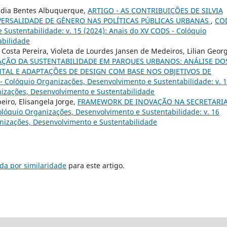
áudia Bentes Albuquerque,
ARTIGO - AS CONTRIBUIÇÕES DE SILVIA
ERSALIDADE DE GÊNERO NAS POLÍTICAS PÚBLICAS URBANAS
,
COD
Sustentabilidade: v. 15 (2024): Anais do XV CODS - Colóquio
abilidade
osta Pereira, Violeta de Lourdes Jansen de Medeiros, Lilian Geor
IAÇÃO DA SUSTENTABILIDADE EM PARQUES URBANOS: ANÁLISE DO
TAL E ADAPTAÇÕES DE DESIGN COM BASE NOS OBJETIVOS DE
- Colóquio Organizações, Desenvolvimento e Sustentabilidade: v. 
nizações, Desenvolvimento e Sustentabilidade
beiro, Elisangela Jorge,
FRAMEWORK DE INOVAÇÃO NA SECRETARIA
lóquio Organizações, Desenvolvimento e Sustentabilidade: v. 16
anizações, Desenvolvimento e Sustentabilidade
da por similaridade
para este artigo.