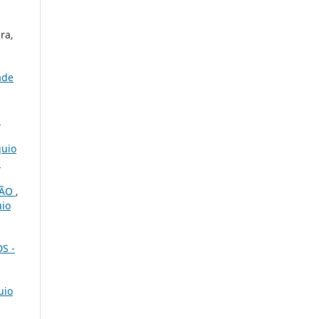
ra,
ade
,
quio
,
SÃO
,
uio
DS -
uio