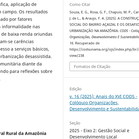
ica, aplicação de
Como Citar
m campo. Os resultados
Souza, E. G., Rosa, G. F., Chapuis, M. P., Ca
ado por fatores
J. de L., & Araujo, F. A. (2025). A CONSTRU
SOCIAL DO BAIRRO AÇAIZAL E OS DESAFI
a informalidade nas
URBANIZAÇÃO NA AMAZÔNIA.
CODS - Coló
s de baixa renda oriundas
Organizações, Desenvolvimento E Sustentabili
ciam-se carências
16
. Recuperado de
esso a serviços básicos,
https://codsunama.org/ojs/index.php/br/a
rbanização desassistida.
view/238
omunitária diante da
Fomatos de Citação
uindo para reflexões sobre
.
Edição
v. 16 (2025): Anais do XVI CODS -
Colóquio Organizações,
Desenvolvimento e Sustentabilid
Seção
2025 - Eixo 2: Gestão Social e
ral Rural da Amazônia
Desenvolvimento Local