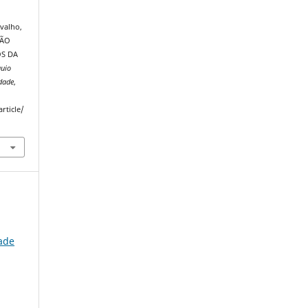
rvalho,
ÇÃO
OS DA
quio
dade
,
rticle/
ade