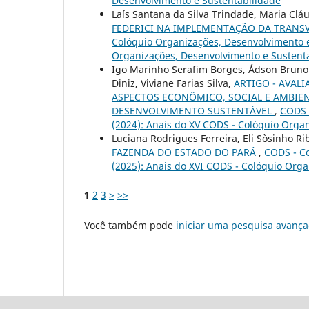
Desenvolvimento e Sustentabilidade
Laís Santana da Silva Trindade, Maria Cl
FEDERICI NA IMPLEMENTAÇÃO DA TRANSV
Colóquio Organizações, Desenvolvimento e 
Organizações, Desenvolvimento e Sustent
Igo Marinho Serafim Borges, Ádson Bruno C
Diniz, Viviane Farias Silva,
ARTIGO - AVAL
ASPECTOS ECONÔMICO, SOCIAL E AMBIEN
DESENVOLVIMENTO SUSTENTÁVEL
,
CODS 
(2024): Anais do XV CODS - Colóquio Orga
Luciana Rodrigues Ferreira, Eli Sòsinho Ri
FAZENDA DO ESTADO DO PARÁ
,
CODS - Co
(2025): Anais do XVI CODS - Colóquio Org
1
2
3
>
>>
Você também pode
iniciar uma pesquisa avança