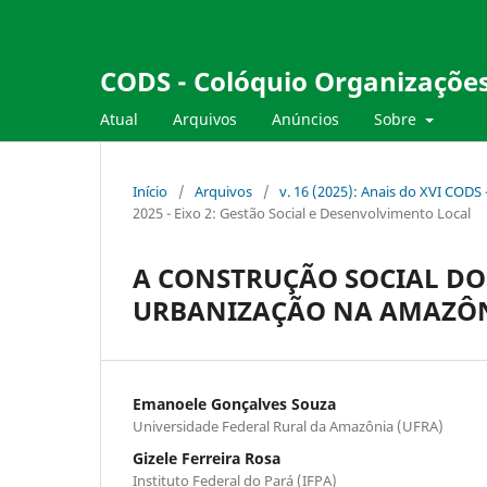
CODS - Colóquio Organizações
Atual
Arquivos
Anúncios
Sobre
Início
/
Arquivos
/
v. 16 (2025): Anais do XVI CODS
2025 - Eixo 2: Gestão Social e Desenvolvimento Local
A CONSTRUÇÃO SOCIAL DO 
URBANIZAÇÃO NA AMAZÔ
Emanoele Gonçalves Souza
Universidade Federal Rural da Amazônia (UFRA)
Gizele Ferreira Rosa
Instituto Federal do Pará (IFPA)