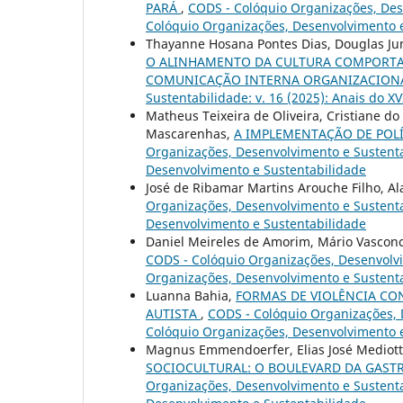
PARÁ
,
CODS - Colóquio Organizações, Dese
Colóquio Organizações, Desenvolvimento 
Thayanne Hosana Pontes Dias, Douglas Jun
O ALINHAMENTO DA CULTURA COMPORTAM
COMUNICAÇÃO INTERNA ORGANIZACION
Sustentabilidade: v. 16 (2025): Anais do 
Matheus Teixeira de Oliveira, Cristiane do 
Mascarenhas,
A IMPLEMENTAÇÃO DE POLÍ
Organizações, Desenvolvimento e Sustentab
Desenvolvimento e Sustentabilidade
José de Ribamar Martins Arouche Filho, A
Organizações, Desenvolvimento e Sustentab
Desenvolvimento e Sustentabilidade
Daniel Meireles de Amorim, Mário Vasconc
CODS - Colóquio Organizações, Desenvolvim
Organizações, Desenvolvimento e Sustent
Luanna Bahia,
FORMAS DE VIOLÊNCIA C
AUTISTA
,
CODS - Colóquio Organizações, D
Colóquio Organizações, Desenvolvimento 
Magnus Emmendoerfer, Elias José Mediot
SOCIOCULTURAL: O BOULEVARD DA GAS
Organizações, Desenvolvimento e Sustentab