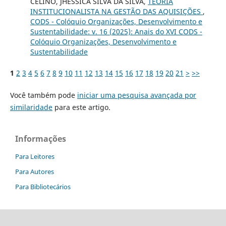
CELINO, JHESSICA SILVA DA SILVA,
TEORIA
INSTITUCIONALISTA NA GESTÃO DAS AQUISIÇÕES
,
CODS - Colóquio Organizações, Desenvolvimento e
Sustentabilidade: v. 16 (2025): Anais do XVI CODS -
Colóquio Organizações, Desenvolvimento e
Sustentabilidade
1
2
3
4
5
6
7
8
9
10
11
12
13
14
15
16
17
18
19
20
21
>
>>
Você também pode
iniciar uma pesquisa avançada por
similaridade
para este artigo.
Informações
Para Leitores
Para Autores
Para Bibliotecários