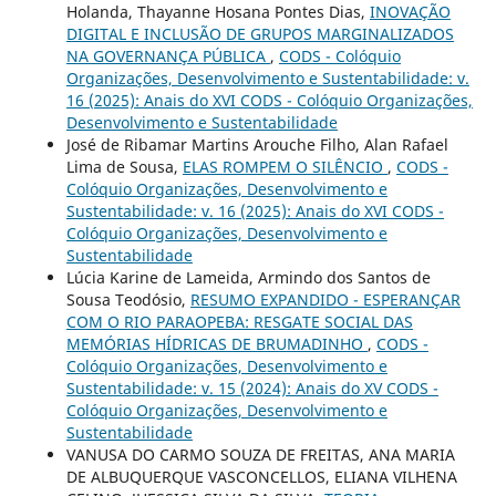
Holanda, Thayanne Hosana Pontes Dias,
INOVAÇÃO
DIGITAL E INCLUSÃO DE GRUPOS MARGINALIZADOS
NA GOVERNANÇA PÚBLICA
,
CODS - Colóquio
Organizações, Desenvolvimento e Sustentabilidade: v.
16 (2025): Anais do XVI CODS - Colóquio Organizações,
Desenvolvimento e Sustentabilidade
José de Ribamar Martins Arouche Filho, Alan Rafael
Lima de Sousa,
ELAS ROMPEM O SILÊNCIO
,
CODS -
Colóquio Organizações, Desenvolvimento e
Sustentabilidade: v. 16 (2025): Anais do XVI CODS -
Colóquio Organizações, Desenvolvimento e
Sustentabilidade
Lúcia Karine de Lameida, Armindo dos Santos de
Sousa Teodósio,
RESUMO EXPANDIDO - ESPERANÇAR
COM O RIO PARAOPEBA: RESGATE SOCIAL DAS
MEMÓRIAS HÍDRICAS DE BRUMADINHO
,
CODS -
Colóquio Organizações, Desenvolvimento e
Sustentabilidade: v. 15 (2024): Anais do XV CODS -
Colóquio Organizações, Desenvolvimento e
Sustentabilidade
VANUSA DO CARMO SOUZA DE FREITAS, ANA MARIA
DE ALBUQUERQUE VASCONCELLOS, ELIANA VILHENA