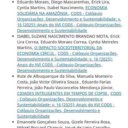
Eduardo Moraes, Diego Mascarenhas, Erick Lira,
Cyntia Martins, Isabel Nascimento,
ECONOMIA
SOLIDÁRIA NA AMAZÔNIA
,
CODS - Colóquio
Organizações, Desenvolvimento e Sustentabilidade: v.
16 (2025): Anais do XVI CODS - Colóquio Organizações,
Desenvolvimento e Sustentabilidade
ISABEL SUZANE NASCIMENTO BRANDAO MOTA, Erick
Lira Correa, Eduardo Moraes Correa, Cyntia Meireles
Martins,
O IMPACTO SOCIOTERRITORIAL DA
ECONOMIA CIRCUL
,
CODS - Colóquio Organizações,
Desenvolvimento e Sustentabilidade: v. 16 (2025):
Anais do XVI CODS - Colóquio Organizações,
Desenvolvimento e Sustentabilidade
Rute de Albuquerque da Silva, Manuela Monteiro
Costa, João Victor Oliveira Souza , Eduardo Farias
Ferreira, João Paulo Vasconcelos Mendonça Júnior,
CIDADES INTELIGENTES EM TEMPOS DE COP30
,
CODS
- Colóquio Organizações, Desenvolvimento e
Sustentabilidade: v. 16 (2025): Anais do XVI CODS -
Colóquio Organizações, Desenvolvimento e
Sustentabilidade
Emanoele Gonçalves Souza, Gizele Ferreira Rosa,
Mikael Poccard Chapuis, Josué de Lima Carvalho,