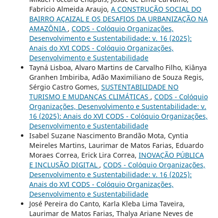
Fabricio Almeida Araujo,
A CONSTRUÇÃO SOCIAL DO
BAIRRO AÇAIZAL E OS DESAFIOS DA URBANIZAÇÃO NA
AMAZÔNIA
,
CODS - Colóquio Organizações,
Desenvolvimento e Sustentabilidade: v. 16 (2025):
Anais do XVI CODS - Colóquio Organizações,
Desenvolvimento e Sustentabilidade
Tayná Lisboa, Alvaro Martins de Carvalho Filho, Kiânya
Granhen Imbiriba, Adão Maximiliano de Souza Regis,
Sérgio Castro Gomes,
SUSTENTABILIDADE NO
TURISMO E MUDANÇAS CLIMÁTICAS
,
CODS - Colóquio
Organizações, Desenvolvimento e Sustentabilidade: v.
16 (2025): Anais do XVI CODS - Colóquio Organizações,
Desenvolvimento e Sustentabilidade
Isabel Suzane Nascimento Brandão Mota, Cyntia
Meireles Martins, Laurimar de Matos Farias, Eduardo
Moraes Correa, Erick Lira Correa,
INOVAÇÃO PÚBLICA
E INCLUSÃO DIGITAL
,
CODS - Colóquio Organizações,
Desenvolvimento e Sustentabilidade: v. 16 (2025):
Anais do XVI CODS - Colóquio Organizações,
Desenvolvimento e Sustentabilidade
José Pereira do Canto, Karla Kleba Lima Taveira,
Laurimar de Matos Farias, Thalya Ariane Neves de