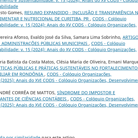
ento e Sustentabilidade: v. 15 (2024): Anais do XV CODS - Colóqu
abilidade
usto Gomes,
RESUMO EXPANDIDO - INCLUSÃO E TRANSPARÊNCIA 
MENTAR E NUTRICIONAL DE CURITIBA, PR
,
CODS - Colóquio
ilidade: v. 15 (2024): Anais do XV CODS - Colóquio Organizações,
ereira Afonso, Evaldo José da Silva, Samara Lima Sobrinho,
ARTIGO
S ADMINISTRAÇÕES PÚBLICAS MUNICIPAIS
,
CODS - Colóquio
ilidade: v. 15 (2024): Anais do XV CODS - Colóquio Organizações,
ia Batista da Costa Matos, Clésia Maria de Oliveira, Ernani Marqu
ÍTICAS PÚBLICAS E PRÁTICAS SUSTENTÁVEIS NO FORTALECIMENTO
MILIAR EM RONDÔNIA
,
CODS - Colóquio Organizações,
6 (2025): Anais do XVI CODS - Colóquio Organizações, Desenvolvime
 ANDRÉ CORRÊA DE MATTOS,
SÍNDROME DO IMPOSTOR E
ANTES DE CIÊNCIAS CONTÁBEIS
,
CODS - Colóquio Organizações,
6 (2025): Anais do XVI CODS - Colóquio Organizações, Desenvolvime
da por similaridade
para este artigo.