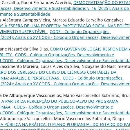
de Carvalho, Raoni Fernandes Azerêdo,
DEMOCRATIZAÇÃO DO ESTA
ções, Desenvolvimento e Sustentabilidade: v. 16 (2025): Anais do
imento e Sustentabilidade
Alcântara Campos Vieira, Marcos Eduardo Carvalho Gonçalves
S À ESPERA DE UMA PROFECIA: PARTICIPAÇÃO SOCIAL NAS POLÍT
LVIMENTO SUSTENTÁVEL
,
CODS - Colóquio Organizações,
5 (2024): Anais do XV CODS - Colóquio Organizações, Desenvolvime
ane Nazaré da Silva Dias,
COMO GOVERNOS LOCAIS RESPONDEM 
BILITY
,
CODS - Colóquio Organizações, Desenvolvimento e
XVI CODS - Colóquio Organizações, Desenvolvimento e Sustentabilid
 Nascimento Moreira, Lucas Alves da Silva, Nizayane do Nascimento
EIRO DOS EGRESSOS DO CURSO DE CIÊNCIAS CONTÁBEIS DA
NIA: ANÁLISE E PERSPECTIVAS
,
CODS - Colóquio Organizações,
5 (2024): Anais do XV CODS - Colóquio Organizações, Desenvolvime
 De Albuquerque Vasconcellos, Mário Vasconcellos Sobrinho, Bru
L A PARTIR DA PERCEPÇÃO DO PÚBLICO-ALVO DO PROGRAMA
-PMAA
,
CODS - Colóquio Organizações, Desenvolvimento e
XIV CODS - Colóquio Organizações, Desenvolvimento e Sustentabilid
Albuquerque Vasconcellos, Mário Vasconcellos Sobrinho, Diego
IA PÚBLICA NA PRÁTICA: O PLANO PLURIANUAL DO ESTADO DO P