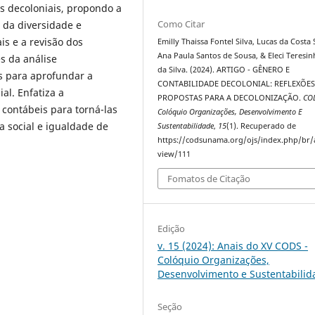
s decoloniais, propondo a
Como Citar
 da diversidade e
is e a revisão dos
Emilly Thaissa Fontel Silva, Lucas da Costa
Ana Paula Santos de Sousa, & Eleci Teresin
s da análise
da Silva. (2024). ARTIGO - GÊNERO E
s para aprofundar a
CONTABILIDADE DECOLONIAL: REFLEXÕES
al. Enfatiza a
PROPOSTAS PARA A DECOLONIZAÇÃO.
COD
 contábeis para torná-las
Colóquio Organizações, Desenvolvimento E
a social e igualdade de
Sustentabilidade
,
15
(1). Recuperado de
https://codsunama.org/ojs/index.php/br/a
view/111
Fomatos de Citação
Edição
v. 15 (2024): Anais do XV CODS -
Colóquio Organizações,
Desenvolvimento e Sustentabilid
Seção