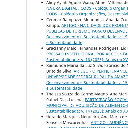
Aliny Aylah Aguiar Viana, Abner Vilhena 
NA ERA DIGITAL
,
CODS - Colóquio Organiza
CODS - Colóquio Organizações, Desenvolv
Ceumar Rampazzo Mendonça, Ana da Cruz 
Knupp,
ARTIGO - NA CIDADE DOS PROFETA
PÚBLICAS DE TURISMO PARA O DESENVO
Desenvolvimento e Sustentabilidade: v. 1
e Sustentabilidade
Gracianny Maio Fernandes Rodrigues, Lidi
PRESSÃO INSTITUCIONAL POR ACCOUNTA
Sustentabilidade: v. 16 (2025): Anais do 
Raimunda Maria da Luz Silva, Fabrício do
Brito da Silva,
ARTIGO - O PERFIL FINANC
UNIVERSIDADE FEDERAL RURAL DA AMAZÔ
Desenvolvimento e Sustentabilidade: v. 1
e Sustentabilidade
Thaissa Souza do Carmo Magno, Ana Maria
Rafael Dias Lucena,
PARTICIPAÇÃO SOCIA
MUNICIPAL DE AQUISIÇÃO DE ALIMENTO
Sustentabilidade: v. 14 (2023): Anais do 
Heraldo Marques Nogueira, Ana Maria de 
Fonseca Mascarenhas,
ARTIGO - AUDIÊNC