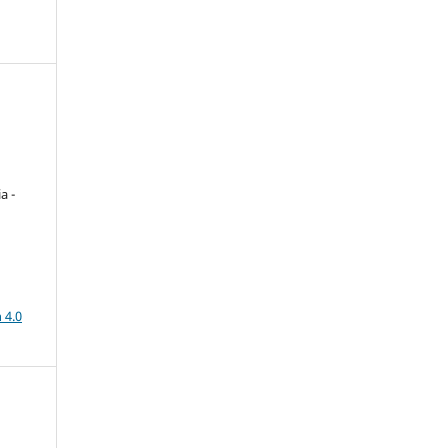
a -
a
 4.0