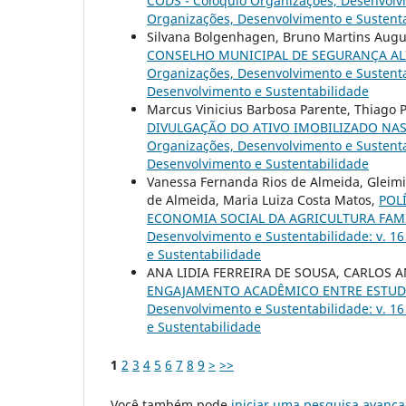
CODS - Colóquio Organizações, Desenvolvim
Organizações, Desenvolvimento e Sustent
Silvana Bolgenhagen, Bruno Martins Aug
CONSELHO MUNICIPAL DE SEGURANÇA ALI
Organizações, Desenvolvimento e Sustentab
Desenvolvimento e Sustentabilidade
Marcus Vinicius Barbosa Parente, Thiago P
DIVULGAÇÃO DO ATIVO IMOBILIZADO NA
Organizações, Desenvolvimento e Sustentab
Desenvolvimento e Sustentabilidade
Vanessa Fernanda Rios de Almeida, Gleimir
de Almeida, Maria Luiza Costa Matos,
POL
ECONOMIA SOCIAL DA AGRICULTURA FA
Desenvolvimento e Sustentabilidade: v. 1
e Sustentabilidade
ANA LIDIA FERREIRA DE SOUSA, CARLOS
ENGAJAMENTO ACADÊMICO ENTRE ESTUD
Desenvolvimento e Sustentabilidade: v. 1
e Sustentabilidade
1
2
3
4
5
6
7
8
9
>
>>
Você também pode
iniciar uma pesquisa avança