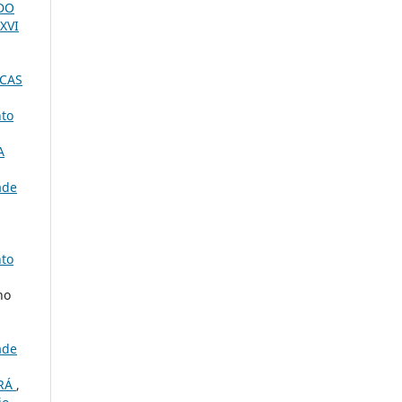
DO
 XVI
ICAS
nto
A
ade
nto
no
ade
ARÁ
,