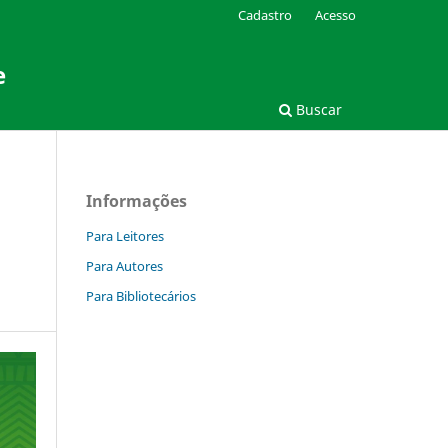
Cadastro
Acesso
e
Buscar
Informações
Para Leitores
Para Autores
Para Bibliotecários