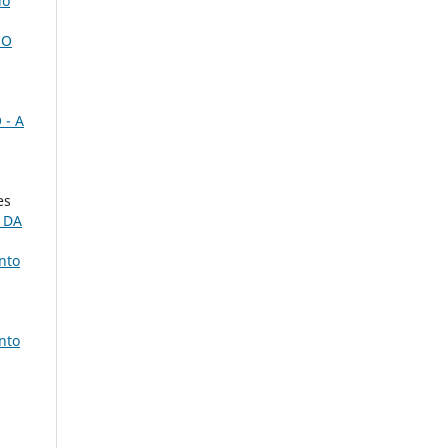
io
NO
 - A
es
 DA
nto
nto