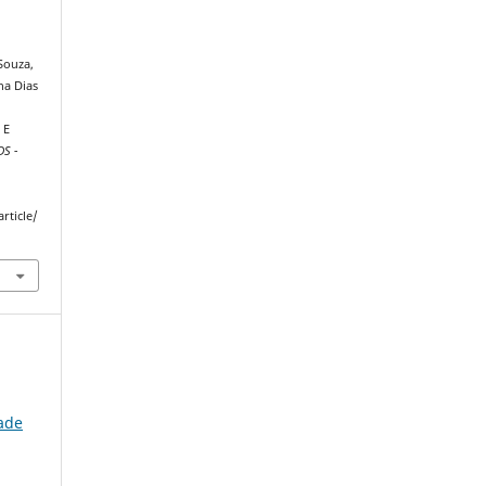
 Souza,
ha Dias
 E
S -
rticle/
ade