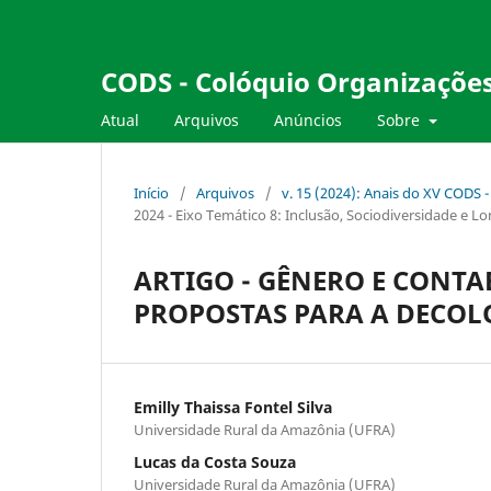
CODS - Colóquio Organizações
Atual
Arquivos
Anúncios
Sobre
Início
/
Arquivos
/
v. 15 (2024): Anais do XV CODS 
2024 - Eixo Temático 8: Inclusão, Sociodiversidade e L
ARTIGO - GÊNERO E CONTA
PROPOSTAS PARA A DECO
Emilly Thaissa Fontel Silva
Universidade Rural da Amazônia (UFRA)
Lucas da Costa Souza
Universidade Rural da Amazônia (UFRA)