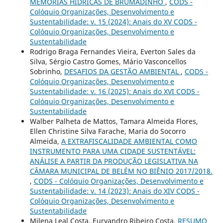
MEMÓRIAS HÍDRICAS DE BRUMADINHO
,
CODS -
Colóquio Organizações, Desenvolvimento e
Sustentabilidade: v. 15 (2024): Anais do XV CODS -
Colóquio Organizações, Desenvolvimento e
Sustentabilidade
Rodrigo Braga Fernandes Vieira, Everton Sales da
Silva, Sérgio Castro Gomes, Mário Vasconcellos
Sobrinho,
DESAFIOS DA GESTÃO AMBIENTAL
,
CODS -
Colóquio Organizações, Desenvolvimento e
Sustentabilidade: v. 16 (2025): Anais do XVI CODS -
Colóquio Organizações, Desenvolvimento e
Sustentabilidade
Walber Palheta de Mattos, Tamara Almeida Flores,
Ellen Christine Silva Farache, Maria do Socorro
Almeida,
A EXTRAFISCALIDADE AMBIENTAL COMO
INSTRUMENTO PARA UMA CIDADE SUSTENTÁVEL:
ANÁLISE A PARTIR DA PRODUÇÃO LEGISLATIVA NA
CÂMARA MUNICIPAL DE BELÉM NO BIÊNIO 2017/2018.
,
CODS - Colóquio Organizações, Desenvolvimento e
Sustentabilidade: v. 14 (2023): Anais do XIV CODS -
Colóquio Organizações, Desenvolvimento e
Sustentabilidade
Milena Leal Costa, Euryandro Ribeiro Costa,
RESUMO