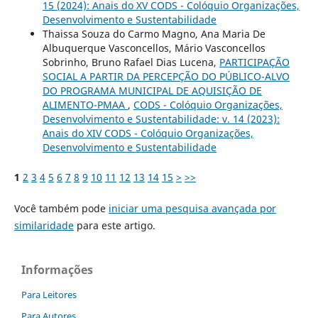
15 (2024): Anais do XV CODS - Colóquio Organizações,
Desenvolvimento e Sustentabilidade
Thaissa Souza do Carmo Magno, Ana Maria De
Albuquerque Vasconcellos, Mário Vasconcellos
Sobrinho, Bruno Rafael Dias Lucena,
PARTICIPAÇÃO
SOCIAL A PARTIR DA PERCEPÇÃO DO PÚBLICO-ALVO
DO PROGRAMA MUNICIPAL DE AQUISIÇÃO DE
ALIMENTO-PMAA
,
CODS - Colóquio Organizações,
Desenvolvimento e Sustentabilidade: v. 14 (2023):
Anais do XIV CODS - Colóquio Organizações,
Desenvolvimento e Sustentabilidade
1
2
3
4
5
6
7
8
9
10
11
12
13
14
15
>
>>
Você também pode
iniciar uma pesquisa avançada por
similaridade
para este artigo.
Informações
Para Leitores
Para Autores