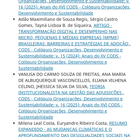
Organizações, Desenvolvimento e Sustentabilidade: v.
16 (2025): Anais do XVI CODS - Colóquio Organizações,
Desenvolvimento e Sustentabilidade
Adão Maximiliano de Souza Regis, Sérgio Castro
Gomes, Tayná Lisboa B. de Siqueira,
ARTIGO -
TRANSFORMAÇÃO DIGITAL E DESEMPENHO NAS
MICRO, PEQUENAS E MÉDIAS EMPRESAS (MPME)
BRASILEIRAS: BARREIRAS E ESTRATÉGIAS DE ADOÇÃO
,
CODS - Colóquio Organizações, Desenvolvimento e
Sustentabilidade: v. 15 (2024): Anais do XV CODS -
Colóquio Organizações, Desenvolvimento e
Sustentabilidade
VANUSA DO CARMO SOUZA DE FREITAS, ANA MARIA
DE ALBUQUERQUE VASCONCELLOS, ELIANA VILHENA
CELINO, JHESSICA SILVA DA SILVA,
TEORIA
INSTITUCIONALISTA NA GESTÃO DAS AQUISIÇÕES
,
CODS - Colóquio Organizações, Desenvolvimento e
Sustentabilidade: v. 16 (2025): Anais do XVI CODS -
Colóquio Organizações, Desenvolvimento e
Sustentabilidade
Milena Leal Costa, Euryandro Ribeiro Costa,
RESUMO
EXPANDIDO - AS MUDANÇAS CLIMÁTICAS E O
APROFUNDAMENTO DAS DESIGUALDADES SOCIAIS NA