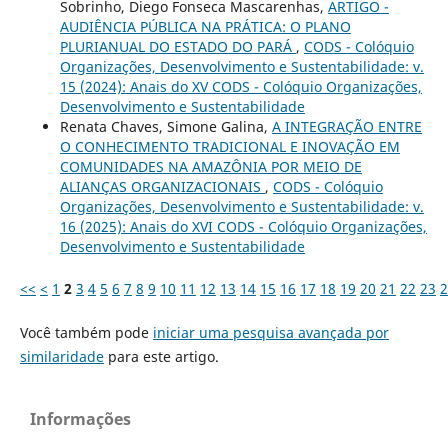
Sobrinho, Diego Fonseca Mascarenhas,
ARTIGO -
AUDIÊNCIA PÚBLICA NA PRÁTICA: O PLANO
PLURIANUAL DO ESTADO DO PARÁ
,
CODS - Colóquio
Organizações, Desenvolvimento e Sustentabilidade: v.
15 (2024): Anais do XV CODS - Colóquio Organizações,
Desenvolvimento e Sustentabilidade
Renata Chaves, Simone Galina,
A INTEGRAÇÃO ENTRE
O CONHECIMENTO TRADICIONAL E INOVAÇÃO EM
COMUNIDADES NA AMAZÔNIA POR MEIO DE
ALIANÇAS ORGANIZACIONAIS
,
CODS - Colóquio
Organizações, Desenvolvimento e Sustentabilidade: v.
16 (2025): Anais do XVI CODS - Colóquio Organizações,
Desenvolvimento e Sustentabilidade
<<
<
1
2
3
4
5
6
7
8
9
10
11
12
13
14
15
16
17
18
19
20
21
22
23
2
Você também pode
iniciar uma pesquisa avançada por
similaridade
para este artigo.
Informações