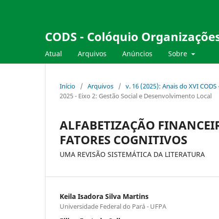
CODS - Colóquio Organizações
Atual
Arquivos
Anúncios
Sobre
Início
/
Arquivos
/
v. 16 (2025): Anais do XVI CODS
2025 - Eixo 2: Gestão Social e Desenvolvimento Local
ALFABETIZAÇÃO FINANCEIR
FATORES COGNITIVOS
UMA REVISÃO SISTEMÁTICA DA LITERATURA
Keila Isadora Silva Martins
Universidade Federal do Pará - UFPA