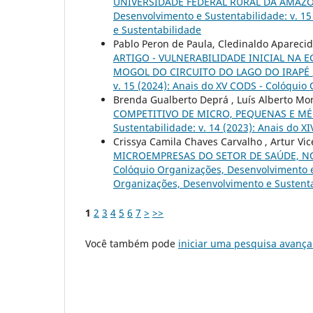
UNIVERSIDADE FEDERAL RURAL DA AMAZÔ
Desenvolvimento e Sustentabilidade: v. 1
e Sustentabilidade
Pablo Peron de Paula, Cledinaldo Aparecid
ARTIGO - VULNERABILIDADE INICIAL NA
MOGOL DO CIRCUITO DO LAGO DO IRAPÉ
v. 15 (2024): Anais do XV CODS - Colóquio
Brenda Gualberto Deprá , Luís Alberto Mon
COMPETITIVO DE MICRO, PEQUENAS E M
Sustentabilidade: v. 14 (2023): Anais do 
Crissya Camila Chaves Carvalho , Artur Vic
MICROEMPRESAS DO SETOR DE SAÚDE, NO
Colóquio Organizações, Desenvolvimento e 
Organizações, Desenvolvimento e Sustent
1
2
3
4
5
6
7
>
>>
Você também pode
iniciar uma pesquisa avança