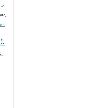
nto
uto,
ade:
 e
ade
 -