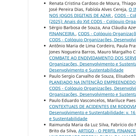
Renata Cristina Cardoso de Moura, Thiago
José Pereira Dias, Fabíola Alves Cereja,
O 
NOS JOGOS DIGITAIS DE AZAR
,
CODS - Col
(2025): Anais do XVI CODS - Colóquio Org
Sérgio Barbosa de Souza, Ana Cláudia Aze
FINANCEIRA
,
CODS - Colóquio Organizaçõe
CODS - Colóquio Organizações, Desenvolv
Antônio Maria de Lima Cordeiro, Paula Fra
Jones Nogueira Barros, Mauro Margalho 
COMBATE AO ENDIVIDAMENTO DOS SERVI
Organizações, Desenvolvimento e Sustentab
Desenvolvimento e Sustentabilidade
Paulo Sergio Carvalho de Souza, Elisabeth 
PLANEJADO NA INTENÇÃO EMPREENDEDO
CODS - Colóquio Organizações, Desenvolvim
Organizações, Desenvolvimento e Sustent
Paulo Eduardo Vasconcelos, Mariluce Pae
CONTEXTUAIS DE ACIDENTES EM RODOV
Desenvolvimento e Sustentabilidade: v. 1
e Sustentabilidade
Raimunda Maria da Luz Silva, Fabrício do
Brito da Silva,
ARTIGO - O PERFIL FINANC