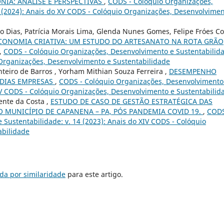
NIA: ANÁLISE E PERSPECTIVAS
,
CODS - Colóquio Organizações,
5 (2024): Anais do XV CODS - Colóquio Organizações, Desenvolvime
o Dias, Patrícia Morais Lima, Glenda Nunes Gomes, Felipe Fróes Co
 ECONOMIA CRIATIVA: UM ESTUDO DO ARTESANATO NA ROTA GRÃO
,
CODS - Colóquio Organizações, Desenvolvimento e Sustentabilid
 Organizações, Desenvolvimento e Sustentabilidade
teiro de Barros , Yorham Mithian Souza Ferreira ,
DESEMPENHO
ÉDIAS EMPRESAS
,
CODS - Colóquio Organizações, Desenvolvimento
XIV CODS - Colóquio Organizações, Desenvolvimento e Sustentabilid
ente da Costa ,
ESTUDO DE CASO DE GESTÃO ESTRATÉGICA DAS
 MUNICÍPIO DE CAPANENA – PA, PÓS PANDEMIA COVID 19.
,
CODS
Sustentabilidade: v. 14 (2023): Anais do XIV CODS - Colóquio
abilidade
da por similaridade
para este artigo.