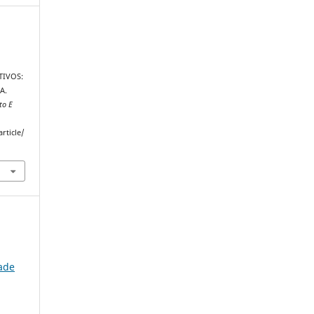
TIVOS:
A.
to E
rticle/
ade