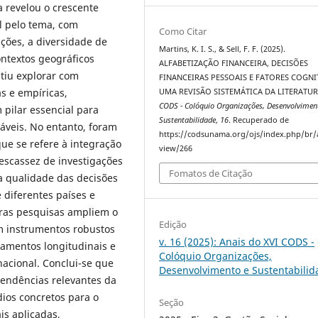
a revelou o crescente
l pelo tema, com
Como Citar
ções, a diversidade de
Martins, K. I. S., & Sell, F. F. (2025).
ntextos geográficos
ALFABETIZAÇÃO FINANCEIRA, DECISÕES
itiu explorar com
FINANCEIRAS PESSOAIS E FATORES COGNI
s e empíricas,
UMA REVISÃO SISTEMÁTICA DA LITERATUR
CODS - Colóquio Organizações, Desenvolvimen
 pilar essencial para
Sustentabilidade
,
16
. Recuperado de
áveis. No entanto, foram
https://codsunama.org/ojs/index.php/br/a
que se refere à integração
view/266
à escassez de investigações
Fomatos de Citação
a qualidade das decisões
 diferentes países e
uras pesquisas ampliem o
Edição
am instrumentos robustos
v. 16 (2025): Anais do XVI CODS -
eamentos longitudinais e
Colóquio Organizações,
nacional. Conclui-se que
Desenvolvimento e Sustentabilid
endências relevantes da
ios concretos para o
Seção
is aplicadas,