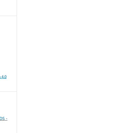
a
 4.0
DS -