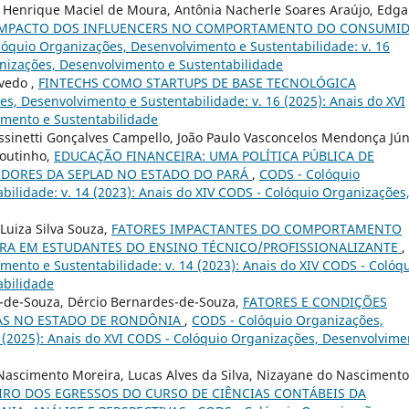
 Henrique Maciel de Moura, Antônia Nacherle Soares Araújo, Edga
IMPACTO DOS INFLUENCERS NO COMPORTAMENTO DO CONSUMI
óquio Organizações, Desenvolvimento e Sustentabilidade: v. 16
anizações, Desenvolvimento e Sustentabilidade
vedo ,
FINTECHS COMO STARTUPS DE BASE TECNOLÓGICA
s, Desenvolvimento e Sustentabilidade: v. 16 (2025): Anais do XVI
imento e Sustentabilidade
ssinetti Gonçalves Campello, João Paulo Vasconcelos Mendonça Jún
Coutinho,
EDUCAÇÃO FINANCEIRA: UMA POLÍTICA PÚBLICA DE
DORES DA SEPLAD NO ESTADO DO PARÁ
,
CODS - Colóquio
ilidade: v. 14 (2023): Anais do XIV CODS - Colóquio Organizações
Luiza Silva Souza,
FATORES IMPACTANTES DO COMPORTAMENTO
RA EM ESTUDANTES DO ENSINO TÉCNICO/PROFISSIONALIZANTE
,
ento e Sustentabilidade: v. 14 (2023): Anais do XIV CODS - Colóq
abilidade
s-de-Souza, Dércio Bernardes-de-Souza,
FATORES E CONDIÇÕES
IAS NO ESTADO DE RONDÔNIA
,
CODS - Colóquio Organizações,
6 (2025): Anais do XVI CODS - Colóquio Organizações, Desenvolvime
 Nascimento Moreira, Lucas Alves da Silva, Nizayane do Nascimento
EIRO DOS EGRESSOS DO CURSO DE CIÊNCIAS CONTÁBEIS DA