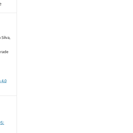
e
Silva,
drade
a
 4.0
S: