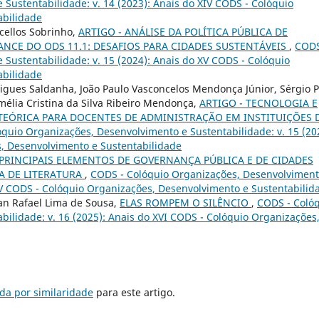
Sustentabilidade: v. 14 (2023): Anais do XIV CODS - Colóquio
abilidade
cellos Sobrinho,
ARTIGO - ANÁLISE DA POLÍTICA PÚBLICA DE
ANCE DO ODS 11.1: DESAFIOS PARA CIDADES SUSTENTÁVEIS
,
CODS
Sustentabilidade: v. 15 (2024): Anais do XV CODS - Colóquio
abilidade
rigues Saldanha, João Paulo Vasconcelos Mendonça Júnior, Sérgio 
mélia Cristina da Silva Ribeiro Mendonça,
ARTIGO - TECNOLOGIA E
TEÓRICA PARA DOCENTES DE ADMINISTRAÇÃO EM INSTITUIÇÕES 
quio Organizações, Desenvolvimento e Sustentabilidade: v. 15 (20
, Desenvolvimento e Sustentabilidade
PRINCIPAIS ELEMENTOS DE GOVERNANÇA PÚBLICA E DE CIDADES
A DE LITERATURA
,
CODS - Colóquio Organizações, Desenvolviment
XIV CODS - Colóquio Organizações, Desenvolvimento e Sustentabilid
lan Rafael Lima de Sousa,
ELAS ROMPEM O SILÊNCIO
,
CODS - Coló
ilidade: v. 16 (2025): Anais do XVI CODS - Colóquio Organizações
da por similaridade
para este artigo.