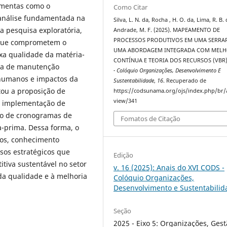
amentas como o
Como Citar
 análise fundamentada na
Silva, L. N. da, Rocha , H. O. da, Lima, R. B.
a pesquisa exploratória,
Andrade, M. F. (2025). MAPEAMENTO DE
PROCESSOS PRODUTIVOS EM UMA SERRAR
s que comprometem o
UMA ABORDAGEM INTEGRADA COM MELH
xa qualidade da matéria-
CONTÍNUA E TEORIA DOS RECURSOS (VBR
cia de manutenção
- Colóquio Organizações, Desenvolvimento E
 humanos e impactos da
Sustentabilidade
,
16
. Recuperado de
itou a proposição de
https://codsunama.org/ojs/index.php/br/a
view/341
, implementação de
ção de cronogramas de
Fomatos de Citação
a-prima. Dessa forma, o
dos, conhecimento
sos estratégicos que
Edição
tiva sustentável no setor
v. 16 (2025): Anais do XVI CODS -
da qualidade e à melhoria
Colóquio Organizações,
Desenvolvimento e Sustentabilid
Seção
2025 - Eixo 5: Organizações, Ges