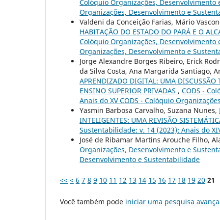
Colóquio Organizações, Desenvolvimento e 
Organizações, Desenvolvimento e Sustent
Valdeni da Conceição Farias, Mário Vascon
HABITAÇÃO DO ESTADO DO PARÁ E O ALC
Colóquio Organizações, Desenvolvimento e 
Organizações, Desenvolvimento e Sustent
Jorge Alexandre Borges Ribeiro, Erick Rod
da Silva Costa, Ana Margarida Santiago, A
APRENDIZADO DIGITAL: UMA DISCUSSÃO 
ENSINO SUPERIOR PRIVADAS
,
CODS - Coló
Anais do XV CODS - Colóquio Organizações
Yasmin Barbosa Carvalho, Suzana Nunes,
INTELIGENTES: UMA REVISÃO SISTEMÁTIC
Sustentabilidade: v. 14 (2023): Anais do 
José de Ribamar Martins Arouche Filho, A
Organizações, Desenvolvimento e Sustentab
Desenvolvimento e Sustentabilidade
<<
<
6
7
8
9
10
11
12
13
14
15
16
17
18
19
20
21
Você também pode
iniciar uma pesquisa avança