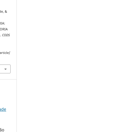
 de, &
IA:
ORIA
).
CODS
rticle/
ade
tão