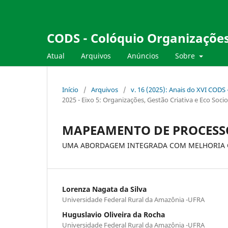
CODS - Colóquio Organizações
Atual
Arquivos
Anúncios
Sobre
Início
/
Arquivos
/
v. 16 (2025): Anais do XVI CODS
2025 - Eixo 5: Organizações, Gestão Criativa e Eco Soci
MAPEAMENTO DE PROCESS
UMA ABORDAGEM INTEGRADA COM MELHORIA C
Lorenza Nagata da Silva
Universidade Federal Rural da Amazônia -UFRA
Huguslavio Oliveira da Rocha
Universidade Federal Rural da Amazônia -UFRA