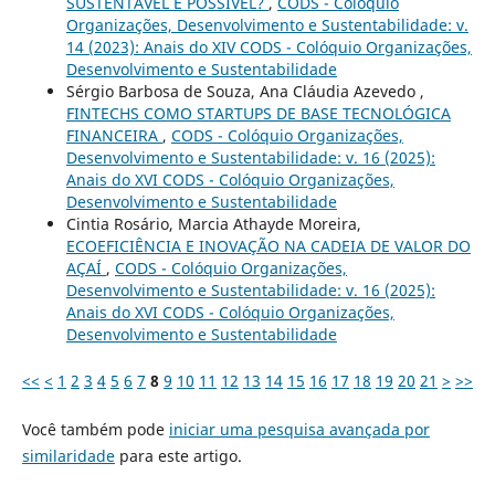
SUSTENTÁVEL É POSSÍVEL?
,
CODS - Colóquio
Organizações, Desenvolvimento e Sustentabilidade: v.
14 (2023): Anais do XIV CODS - Colóquio Organizações,
Desenvolvimento e Sustentabilidade
Sérgio Barbosa de Souza, Ana Cláudia Azevedo ,
FINTECHS COMO STARTUPS DE BASE TECNOLÓGICA
FINANCEIRA
,
CODS - Colóquio Organizações,
Desenvolvimento e Sustentabilidade: v. 16 (2025):
Anais do XVI CODS - Colóquio Organizações,
Desenvolvimento e Sustentabilidade
Cintia Rosário, Marcia Athayde Moreira,
ECOEFICIÊNCIA E INOVAÇÃO NA CADEIA DE VALOR DO
AÇAÍ
,
CODS - Colóquio Organizações,
Desenvolvimento e Sustentabilidade: v. 16 (2025):
Anais do XVI CODS - Colóquio Organizações,
Desenvolvimento e Sustentabilidade
<<
<
1
2
3
4
5
6
7
8
9
10
11
12
13
14
15
16
17
18
19
20
21
>
>>
Você também pode
iniciar uma pesquisa avançada por
similaridade
para este artigo.