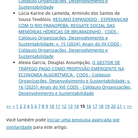
Colóquio Organizações, Desenvolvimento e
Sustentabilidade
Lúcia Karine de Lameida, Armindo dos Santos de
Sousa Teodósio,
RESUMO EXPANDIDO - ESPERANÇAR
COM O RIO PARAOPEBA: RESGATE SOCIAL DAS
MEMÓRIAS HÍDRICAS DE BRUMADINHO
,
CODS -
Colóquio Organizações, Desenvolvimento e
Sustentabilidade: v. 15 (2024): Anais do XV CODS -
Colóquio Organizações, Desenvolvimento e
Sustentabilidade
Alexia Garcia, Douglas Assumpção,
O GESTOR DE
TRÁFEGO PAGO COMO PROFISSÃO EMERGENTE NA
ECONOMIA ALGORÍTMICA
,
CODS - Colóquio
Organizações, Desenvolvimento e Sustentabilidade: v.
16 (2025): Anais do XVI CODS - Colóquio Organizações,
Desenvolvimento e Sustentabilidade
<<
<
1
2
3
4
5
6
7
8
9
10
11
12
13
14
15
16
17
18
19
20
21
>
>>
Você também pode
iniciar uma pesquisa avançada por
similaridade
para este artigo.