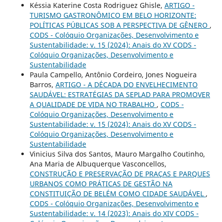
Késsia Katerine Costa Rodriguez Ghisle,
ARTIGO -
TURISMO GASTRONÔMICO EM BELO HORIZONTE:
POLÍTICAS PÚBLICAS SOB A PERSPECTIVA DE GÊNERO
,
CODS - Colóquio Organizações, Desenvolvimento e
Sustentabilidade: v. 15 (2024): Anais do XV CODS -
Colóquio Organizações, Desenvolvimento e
Sustentabilidade
Paula Campello, Antônio Cordeiro, Jones Nogueira
Barros,
ARTIGO - A DÉCADA DO ENVELHECIMENTO
SAUDÁVEL: ESTRATÉGIAS DA SEPLAD PARA PROMOVER
A QUALIDADE DE VIDA NO TRABALHO
,
CODS -
Colóquio Organizações, Desenvolvimento e
Sustentabilidade: v. 15 (2024): Anais do XV CODS -
Colóquio Organizações, Desenvolvimento e
Sustentabilidade
Vinicius Silva dos Santos, Mauro Margalho Coutinho,
Ana Maria de Albuquerque Vasconcellos,
CONSTRUÇÃO E PRESERVAÇÃO DE PRAÇAS E PARQUES
URBANOS COMO PRÁTICAS DE GESTÃO NA
CONSTITUIÇÃO DE BELÉM COMO CIDADE SAUDÁVEL
,
CODS - Colóquio Organizações, Desenvolvimento e
Sustentabilidade: v. 14 (2023): Anais do XIV CODS -