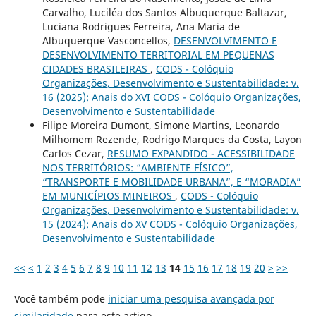
Carvalho, Luciléa dos Santos Albuquerque Baltazar,
Luciana Rodrigues Ferreira, Ana Maria de
Albuquerque Vasconcellos,
DESENVOLVIMENTO E
DESENVOLVIMENTO TERRITORIAL EM PEQUENAS
CIDADES BRASILEIRAS
,
CODS - Colóquio
Organizações, Desenvolvimento e Sustentabilidade: v.
16 (2025): Anais do XVI CODS - Colóquio Organizações,
Desenvolvimento e Sustentabilidade
Filipe Moreira Dumont, Simone Martins, Leonardo
Milhomem Rezende, Rodrigo Marques da Costa, Layon
Carlos Cezar,
RESUMO EXPANDIDO - ACESSIBILIDADE
NOS TERRITÓRIOS: “AMBIENTE FÍSICO”,
“TRANSPORTE E MOBILIDADE URBANA”, E “MORADIA”
EM MUNICÍPIOS MINEIROS
,
CODS - Colóquio
Organizações, Desenvolvimento e Sustentabilidade: v.
15 (2024): Anais do XV CODS - Colóquio Organizações,
Desenvolvimento e Sustentabilidade
<<
<
1
2
3
4
5
6
7
8
9
10
11
12
13
14
15
16
17
18
19
20
>
>>
Você também pode
iniciar uma pesquisa avançada por
similaridade
para este artigo.