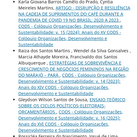
Karla Giovana Barros Camêlo do Prado, Cyntia
Meireles Martins,
ARTIGO - DISRUPÇÃO E RESILIÊNCIA
NA CADEIA DE SUPRIMENTOS DO CAFÉ DURANTE A
PANDEMIA DE COVID 19 NO BRASIL: 2020 A 2023
,
CODS - Colóquio Organizações, Desenvolvimento e
Sustentabilidade: v. 15 (2024): Anais do XV CODS -
Colóquio Organizações, Desenvolvimento e
Sustentabilidade
Raiza dos Santos Martins , Wendel da Silva Gonsalves ,
Marcia Athayde Moreira, Francivaldo dos Santos
Albuquerque ,
ESTRATÉGIAS DE SOBREVIVÊNCIA E
CRESCIMENTO DE NEGÓCIOS FEMININOS NA REGIÃO
DO MARAJÓ – PARÁ
,
CODS - Colóquio Organizações,
Desenvolvimento e Sustentabilidade: v. 14 (2023):
Anais do XIV CODS - Colóquio Organizações,
Desenvolvimento e Sustentabilidade
Gleydson Wilson Santos de Sousa,
ENSAIO TEÓRICO
SOBRE OS CICLOS POLÍTICOS-ELEITORAIS-
ORÇAMENTÁRIOS
,
CODS - Colóquio Organizações,
Desenvolvimento e Sustentabilidade: v. 16 (2025):
Anais do XVI CODS - Colóquio Organizações,
Desenvolvimento e Sustentabilidade
Rossicléa Ferreira do Nascimento, Josué de Lima