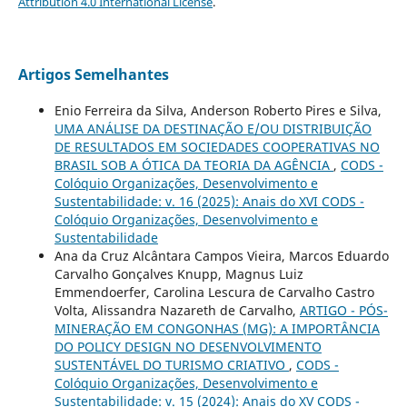
Attribution 4.0 International License
.
Artigos Semelhantes
Enio Ferreira da Silva, Anderson Roberto Pires e Silva,
UMA ANÁLISE DA DESTINAÇÃO E/OU DISTRIBUIÇÃO
DE RESULTADOS EM SOCIEDADES COOPERATIVAS NO
BRASIL SOB A ÓTICA DA TEORIA DA AGÊNCIA
,
CODS -
Colóquio Organizações, Desenvolvimento e
Sustentabilidade: v. 16 (2025): Anais do XVI CODS -
Colóquio Organizações, Desenvolvimento e
Sustentabilidade
Ana da Cruz Alcântara Campos Vieira, Marcos Eduardo
Carvalho Gonçalves Knupp, Magnus Luiz
Emmendoerfer, Carolina Lescura de Carvalho Castro
Volta, Alissandra Nazareth de Carvalho,
ARTIGO - PÓS-
MINERAÇÃO EM CONGONHAS (MG): A IMPORTÂNCIA
DO POLICY DESIGN NO DESENVOLVIMENTO
SUSTENTÁVEL DO TURISMO CRIATIVO
,
CODS -
Colóquio Organizações, Desenvolvimento e
Sustentabilidade: v. 15 (2024): Anais do XV CODS -