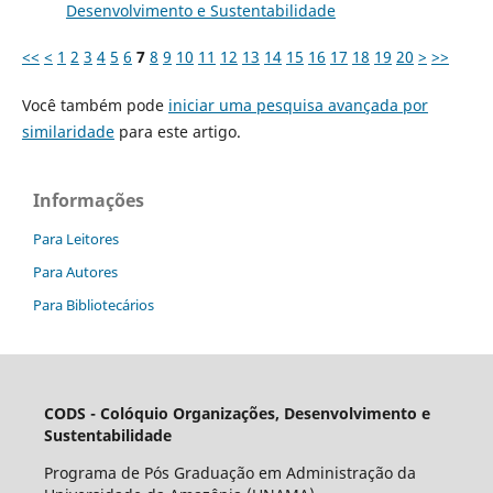
Desenvolvimento e Sustentabilidade
<<
<
1
2
3
4
5
6
7
8
9
10
11
12
13
14
15
16
17
18
19
20
>
>>
Você também pode
iniciar uma pesquisa avançada por
similaridade
para este artigo.
Informações
Para Leitores
Para Autores
Para Bibliotecários
CODS - Colóquio Organizações, Desenvolvimento e
Sustentabilidade
Programa de Pós Graduação em Administração da