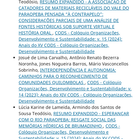
Teodósio,
RESUMO EXPANDIDO - A ASSOCIAÇÃO DE
CATADORES DE MATERIAIS RECICLÁVEIS DO VALE DO
PARAOPEBA PENSADA “À CONTRAPELO”:
CONSIDERAÇÕES PARCIAIS DE UMA ANÁLISE DE
FONTES HISTÓRICAS SOB SUPORTE VIRTUAL E
HISTÓRIA ORAL
,
CODS - Colóquio Organizações,
Desenvolvimento e Sustentabilidade: v. 15 (2024):
Anais do XV CODS - Colóquio Organizações,
Desenvolvimento e Sustentabilidade
Josué de Lima Carvalho, Antônio Renato Bezerra
Noronha, Jones Nogueira Barros, Mário Vasconcellos
Sobrinho,
INTERDEPENDÊNCIA E AUTONOMIA:
CAMINHOS PARA O RECONHECIMENTO DE
COMUNIDADES QUILOMBOLAS
,
CODS - Colóquio
Organizações, Desenvolvimento e Sustentabilidade: v.
14 (2023): Anais do XIV CODS - Colóquio Organizações,
Desenvolvimento e Sustentabilidade
Lúcia Karine de Lameida, Armindo dos Santos de
Sousa Teodósio,
RESUMO EXPANDIDO - ESPERANÇAR
COM O RIO PARAOPEBA: RESGATE SOCIAL DAS
MEMÓRIAS HÍDRICAS DE BRUMADINHO
,
CODS -
Colóquio Organizações, Desenvolvimento e
Sustentabilidade: v. 15 (2024): Anais do XV CODS -