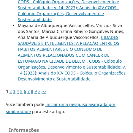
CODS - Colóquio Organizações, Desenvolvimento e
Sustentabilidade: v. 14 (2023): Anais do XIV CODS -
Colóquio Organizações, Desenvolvimento e
Sustentabilidade
Mayana de Albuquerque Vasconcellos, Vinicius Silva
dos Santos, Márcia Cristina Ribeiro Gonçalves Nunes,
Ana Maria de Albuquerque Vasconcellos,
CIDADES
SAUDÁVEIS E INTELIGENTES: A RELAÇÃO ENTRE OS
HÁBITOS ALIMENTARES E O CONSUMO DE
ALIMENTOS RELACIONADOS COM CÂNCER DE
ESTÔMAGO NA CIDADE DE BELÉM
,
CODS - Colóquio
Organizações, Desenvolvimento e Sustentabilidade: v.
14 (2023): Anais do XIV CODS - Colóquio Organizações,
Desenvolvimento e Sustentabilidade
1
2
3
4
5
6
7
8
9
>
>>
Você também pode
iniciar uma pesquisa avançada por
similaridade
para este artigo.
Informações