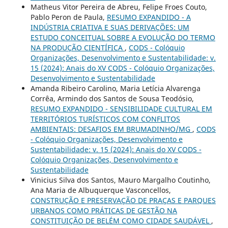
Matheus Vitor Pereira de Abreu, Felipe Froes Couto,
Pablo Peron de Paula,
RESUMO EXPANDIDO - A
INDÚSTRIA CRIATIVA E SUAS DERIVAÇÕES: UM
ESTUDO CONCEITUAL SOBRE A EVOLUÇÃO DO TERMO
NA PRODUÇÃO CIENTÍFICA
,
CODS - Colóquio
Organizações, Desenvolvimento e Sustentabilidade: v.
15 (2024): Anais do XV CODS - Colóquio Organizações,
Desenvolvimento e Sustentabilidade
Amanda Ribeiro Carolino, Maria Letícia Alvarenga
Corrêa, Armindo dos Santos de Sousa Teodósio,
RESUMO EXPANDIDO - SENSIBILIDADE CULTURAL EM
TERRITÓRIOS TURÍSTICOS COM CONFLITOS
AMBIENTAIS: DESAFIOS EM BRUMADINHO/MG
,
CODS
- Colóquio Organizações, Desenvolvimento e
Sustentabilidade: v. 15 (2024): Anais do XV CODS -
Colóquio Organizações, Desenvolvimento e
Sustentabilidade
Vinicius Silva dos Santos, Mauro Margalho Coutinho,
Ana Maria de Albuquerque Vasconcellos,
CONSTRUÇÃO E PRESERVAÇÃO DE PRAÇAS E PARQUES
URBANOS COMO PRÁTICAS DE GESTÃO NA
CONSTITUIÇÃO DE BELÉM COMO CIDADE SAUDÁVEL
,